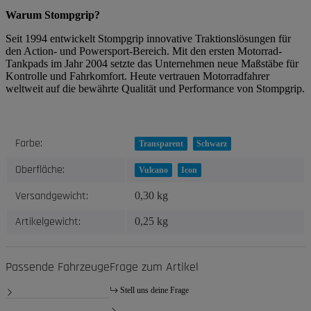
Warum Stompgrip?
Seit 1994 entwickelt Stompgrip innovative Traktionslösungen für
den Action- und Powersport-Bereich. Mit den ersten Motorrad-
Tankpads im Jahr 2004 setzte das Unternehmen neue Maßstäbe für
Kontrolle und Fahrkomfort. Heute vertrauen Motorradfahrer
weltweit auf die bewährte Qualität und Performance von Stompgrip.
Produkteigenschaft
Wert
Farbe:
Transparent
Schwarz
Oberfläche:
Vulcano
Icon
Versandgewicht:
0,30 kg
Artikelgewicht:
0,25
kg
Passende Fahrzeuge
Frage zum Artikel
Stell uns deine Frage