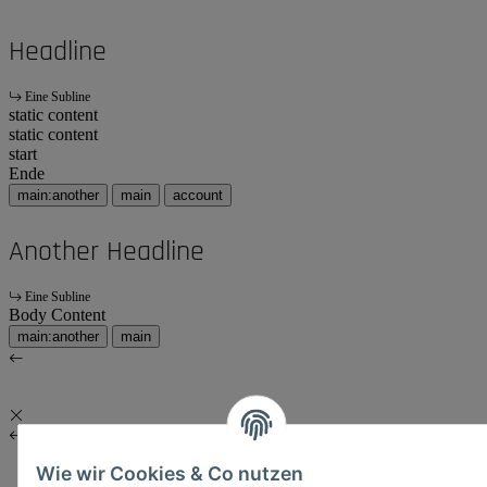
Headline
Eine Subline
static content
static content
start
Ende
main:another
main
account
Another Headline
Eine Subline
Body Content
main:another
main
Wie wir Cookies & Co nutzen