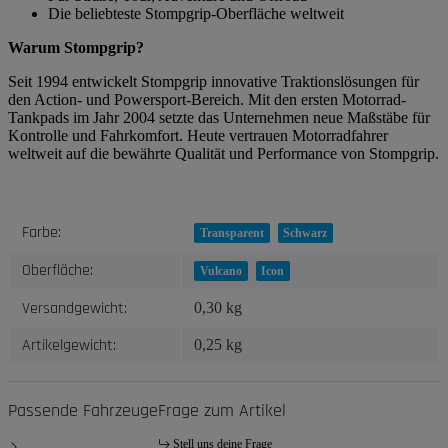
Die beliebteste Stompgrip-Oberfläche weltweit
Warum Stompgrip?
Seit 1994 entwickelt Stompgrip innovative Traktionslösungen für
den Action- und Powersport-Bereich. Mit den ersten Motorrad-
Tankpads im Jahr 2004 setzte das Unternehmen neue Maßstäbe für
Kontrolle und Fahrkomfort. Heute vertrauen Motorradfahrer
weltweit auf die bewährte Qualität und Performance von Stompgrip.
Produkteigenschaft
Wert
Farbe:
Transparent
Schwarz
Oberfläche:
Vulcano
Icon
Versandgewicht:
0,30 kg
Artikelgewicht:
0,25
kg
Passende Fahrzeuge
Frage zum Artikel
Stell uns deine Frage