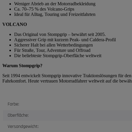
Weniger Abrieb an der Motorradbekleidung
Ca. 70–75 % des Volcano-Grips
Ideal für Alltag, Touring und Freizeitfahrten
VOLCANO
Das Original von Stompgrip – bewährt seit 2005.
Aggressiver Grip mit kurzem Peak- und Caldera-Profil
Sicherer Halt bei allen Wetterbedingungen
Für Straße, Tour, Adventure und Offroad
Die beliebteste Stompgrip-Oberfläche weltweit
Warum Stompgrip?
Seit 1994 entwickelt Stompgrip innovative Traktionslösungen für de
Fahrkomfort. Heute vertrauen Motorradfahrer weltweit auf die bewäh
Produkteigenschaft
Wert
Farbe:
Oberfläche:
Versandgewicht: