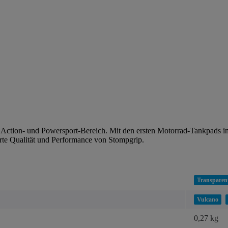
n Action- und Powersport-Bereich. Mit den ersten Motorrad-Tankpads 
rte Qualität und Performance von Stompgrip.
Transparen
Vulcano
0,27 kg