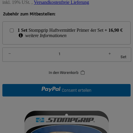
inkl. 19% USt. ,
Versandkostenfreie Lieferung
Zubehör zum Mitbestellen:
1
Set
Stompgrip Haftvermittler Primer 4er Set
+
16,90
€
weitere Informationen
Set
In den Warenkorb
Consent erteilen