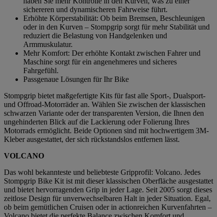
haben Sie mehr Kontrolle in den Kurven, was zu einer
sichereren und dynamischeren Fahrweise führt.
Erhöhte Körperstabilität: Ob beim Bremsen, Beschleunigen
oder in den Kurven – Stompgrip sorgt für mehr Stabilität und
reduziert die Belastung von Handgelenken und
Armmuskulatur.
Mehr Komfort: Der erhöhte Kontakt zwischen Fahrer und
Maschine sorgt für ein angenehmeres und sicheres
Fahrgefühl.
Passgenaue Lösungen für Ihr Bike
Stompgrip bietet maßgefertigte Kits für fast alle Sport-, Dualsport-
und Offroad-Motorräder an. Wählen Sie zwischen der klassischen
schwarzen Variante oder der transparenten Version, die Ihnen den
ungehinderten Blick auf die Lackierung oder Folierung Ihres
Motorrads ermöglicht. Beide Optionen sind mit hochwertigem 3M-
Kleber ausgestattet, der sich rückstandslos entfernen lässt.
VOLCANO
Das wohl bekannteste und beliebteste Gripprofil: Volcano. Jedes
Stompgrip Bike Kit ist mit dieser klassischen Oberfläche ausgestattet
und bietet hervorragenden Grip in jeder Lage. Seit 2005 sorgt dieses
zeitlose Design für unverwechselbaren Halt in jeder Situation. Egal,
ob beim gemütlichen Cruisen oder in actionreichen Kurvenfahrten –
Volcano bietet die perfekte Balance zwischen Komfort und