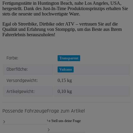
Fertigungsstätte in Huntington Beach, nahe Los Angeles, USA,
hergestellt. Dank des Just-In-Time Produktionsprinzips erhalten Sie
stets die neueste und hochwertigste Ware.
Egal ob Streetbike, Dirtbike oder ATV – vertrauen Sie auf die
Qualität und Erfahrung von Stompgrip, um das Beste aus Ihrem
Fahrerlebnis herauszuholen!
Produkteigenschaft
Wert
Farbe:
Transparent
Oberfläche:
Vulcano
Versandgewicht:
0,15 kg
Artikelgewicht:
0,10
kg
Passende Fahrzeuge
Frage zum Artikel
Stell uns deine Frage