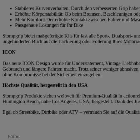
Stabileres Kurvenverhalten: Durch den verbesserten Grip habe
Erhöhte Körperstabilität: Ob beim Bremsen, Beschleunigen ode
Mehr Komfort: Der erhöhte Kontakt zwischen Fahrer und Masch
Passgenaue Lösungen für Ihr Bike
Stompgrip bietet maßgefertigte Kits für fast alle Sport-, Dualsport-
ungehinderten Blick auf die Lackierung oder Folierung Ihres Motorrad
ICON
Das neue ICON Design wurde für Understatement, Vintage-Liebhaber 
Gebrauch und längere Fahrten macht. Trotz seiner weniger abrasiven
ohne Kompromisse bei der Sicherheit einzugehen.
Höchste Qualität, hergestellt in den USA
Stompgrip Produkte stehen weltweit für Premium-Qualität in actionrei
Huntington Beach, nahe Los Angeles, USA, hergestellt. Dank des Just
Egal ob Streetbike, Dirtbike oder ATV – vertrauen Sie auf die Quali
Produkteigenschaft
Wert
Farbe: