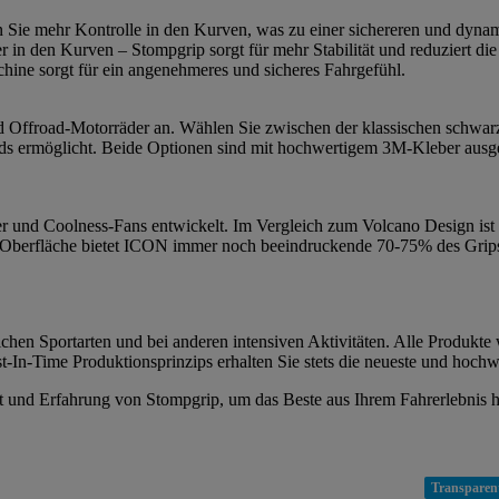
n Sie mehr Kontrolle in den Kurven, was zu einer sichereren und dynam
r in den Kurven – Stompgrip sorgt für mehr Stabilität und reduziert 
ine sorgt für ein angenehmeres und sicheres Fahrgefühl.
 und Offroad-Motorräder an. Wählen Sie zwischen der klassischen schwar
s ermöglicht. Beide Optionen sind mit hochwertigem 3M-Kleber ausgesta
und Coolness-Fans entwickelt. Im Vergleich zum Volcano Design ist I
 Oberfläche bietet ICON immer noch beeindruckende 70-75% des Grips d
chen Sportarten und bei anderen intensiven Aktivitäten. Alle Produkte 
-In-Time Produktionsprinzips erhalten Sie stets die neueste und hochw
tät und Erfahrung von Stompgrip, um das Beste aus Ihrem Fahrerlebnis 
Transparen