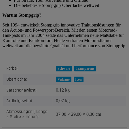
Für Straße, Tour, Adventure und Offroad
Die beliebteste Stompgrip-Oberfläche weltweit
Warum Stompgrip?
Seit 1994 entwickelt Stompgrip innovative Traktionslösungen für
den Action- und Powersport-Bereich. Mit den ersten Motorrad-
Tankpads im Jahr 2004 setzte das Unternehmen neue Maßstäbe für
Kontrolle und Fahrkomfort. Heute vertrauen Motorradfahrer
weltweit auf die bewährte Qualität und Performance von Stompgrip.
Produkteigenschaft
Wert
Farbe:
Schwarz
Transparent
Oberfläche:
Vulcano
Icon
Versandgewicht:
0,12 kg
Artikelgewicht:
0,07
kg
Abmessungen ( Länge
37,00 × 29,00 × 0,30 cm
× Breite × Höhe ):