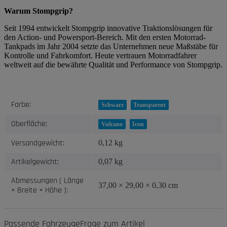
Warum Stompgrip?
Seit 1994 entwickelt Stompgrip innovative Traktionslösungen für
den Action- und Powersport-Bereich. Mit den ersten Motorrad-
Tankpads im Jahr 2004 setzte das Unternehmen neue Maßstäbe für
Kontrolle und Fahrkomfort. Heute vertrauen Motorradfahrer
weltweit auf die bewährte Qualität und Performance von Stompgrip.
Produkteigenschaft
Wert
Farbe:
Schwarz
Transparent
Oberfläche:
Vulcano
Icon
Versandgewicht:
0,12 kg
Artikelgewicht:
0,07
kg
Abmessungen ( Länge
37,00 × 29,00 × 0,30 cm
× Breite × Höhe ):
Passende Fahrzeuge
Frage zum Artikel