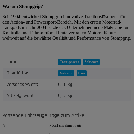
Warum Stompgrip?
Seit 1994 entwickelt Stompgrip innovative Traktionslösungen für
den Action- und Powersport-Bereich. Mit den ersten Motorrad-
Tankpads im Jahr 2004 setzte das Unternehmen neue Maßstäbe für
Kontrolle und Fahrkomfort. Heute vertrauen Motorradfahrer
weltweit auf die bewährte Qualität und Performance von Stompgrip.
Produkteigenschaft
Wert
Farbe:
Transparent
Schwarz
Oberfläche:
Vulcano
Icon
Versandgewicht:
0,18 kg
Artikelgewicht:
0,13
kg
Passende Fahrzeuge
Frage zum Artikel
Stell uns deine Frage