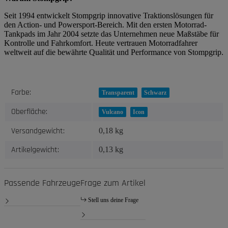
Seit 1994 entwickelt Stompgrip innovative Traktionslösungen für
den Action- und Powersport-Bereich. Mit den ersten Motorrad-
Tankpads im Jahr 2004 setzte das Unternehmen neue Maßstäbe für
Kontrolle und Fahrkomfort. Heute vertrauen Motorradfahrer
weltweit auf die bewährte Qualität und Performance von Stompgrip.
Produkteigenschaft
Wert
Farbe:
Transparent
Schwarz
Oberfläche:
Vulcano
Icon
Versandgewicht:
0,18 kg
Artikelgewicht:
0,13
kg
Passende Fahrzeuge
Frage zum Artikel
Stell uns deine Frage