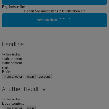
Ergebnisse für:
Geben Sie mindestens 2 Buchstaben ein
Mehr anzeigen
Headline
Eine Subline
static content
static content
start
Ende
main:another
main
account
Another Headline
Eine Subline
Body Content
main:another
main