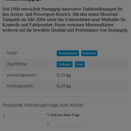
Seit 1994 entwickelt Stompgrip innovative Traktionslösungen für
den Action- und Powersport-Bereich. Mit den ersten Motorrad-
Tankpads im Jahr 2004 setzte das Unternehmen neue Maßstäbe für
Kontrolle und Fahrkomfort. Heute vertrauen Motorradfahrer
weltweit auf die bewährte Qualität und Performance von Stompgrip.
Produkteigenschaft
Wert
Farbe:
Transparent
Schwarz
Oberfläche:
Vulcano
Icon
Versandgewicht:
0,15 kg
Artikelgewicht:
0,10
kg
Passende Fahrzeuge
Frage zum Artikel
Stell uns deine Frage