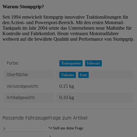
Warum Stompgrip?
Seit 1994 entwickelt Stompgrip innovative Traktionslösungen für
den Action- und Powersport-Bereich. Mit den ersten Motorrad-
Tankpads im Jahr 2004 setzte das Unternehmen neue Maßstäbe für
Kontrolle und Fahrkomfort. Heute vertrauen Motorradfahrer
weltweit auf die bewährte Qualität und Performance von Stompgrip.
Produkteigenschaft
Wert
Farbe:
Transparent
Schwarz
Oberfläche:
Vulcano
Icon
Versandgewicht:
0,15 kg
Artikelgewicht:
0,10
kg
Passende Fahrzeuge
Frage zum Artikel
Stell uns deine Frage