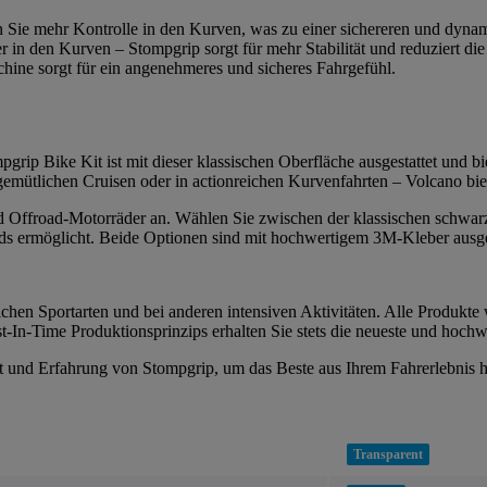
n Sie mehr Kontrolle in den Kurven, was zu einer sichereren und dynam
r in den Kurven – Stompgrip sorgt für mehr Stabilität und reduziert 
ine sorgt für ein angenehmeres und sicheres Fahrgefühl.
grip Bike Kit ist mit dieser klassischen Oberfläche ausgestattet und bie
 gemütlichen Cruisen oder in actionreichen Kurvenfahrten – Volcano bi
 und Offroad-Motorräder an. Wählen Sie zwischen der klassischen schwar
s ermöglicht. Beide Optionen sind mit hochwertigem 3M-Kleber ausgesta
chen Sportarten und bei anderen intensiven Aktivitäten. Alle Produkte 
-In-Time Produktionsprinzips erhalten Sie stets die neueste und hochw
tät und Erfahrung von Stompgrip, um das Beste aus Ihrem Fahrerlebnis 
Transparent