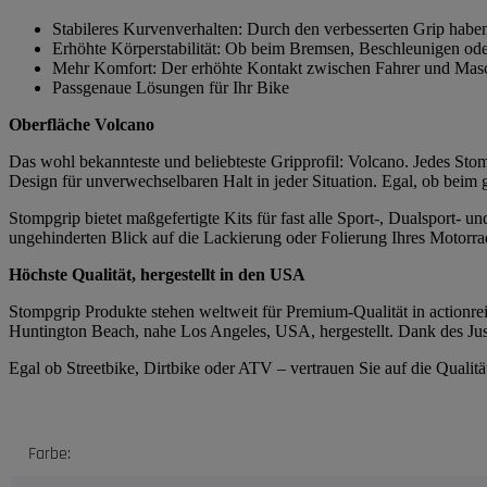
Stabileres Kurvenverhalten: Durch den verbesserten Grip habe
Erhöhte Körperstabilität: Ob beim Bremsen, Beschleunigen ode
Mehr Komfort: Der erhöhte Kontakt zwischen Fahrer und Masch
Passgenaue Lösungen für Ihr Bike
Oberfläche Volcano
Das wohl bekannteste und beliebteste Gripprofil: Volcano. Jedes Stomp
Design für unverwechselbaren Halt in jeder Situation. Egal, ob beim
Stompgrip bietet maßgefertigte Kits für fast alle Sport-, Dualsport-
ungehinderten Blick auf die Lackierung oder Folierung Ihres Motorrad
Höchste Qualität, hergestellt in den USA
Stompgrip Produkte stehen weltweit für Premium-Qualität in actionrei
Huntington Beach, nahe Los Angeles, USA, hergestellt. Dank des Just
Egal ob Streetbike, Dirtbike oder ATV – vertrauen Sie auf die Quali
Produkteigenschaft
Wert
Farbe: