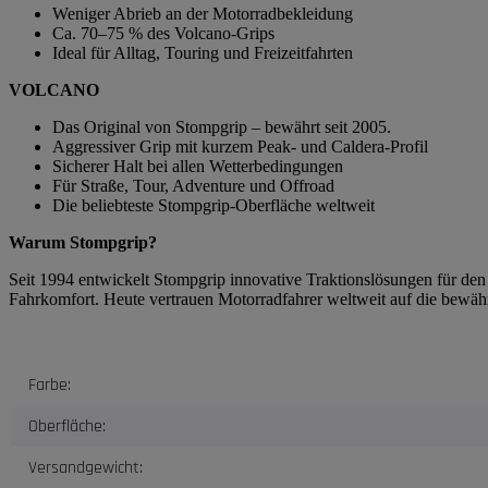
Weniger Abrieb an der Motorradbekleidung
Ca. 70–75 % des Volcano-Grips
Ideal für Alltag, Touring und Freizeitfahrten
VOLCANO
Das Original von Stompgrip – bewährt seit 2005.
Aggressiver Grip mit kurzem Peak- und Caldera-Profil
Sicherer Halt bei allen Wetterbedingungen
Für Straße, Tour, Adventure und Offroad
Die beliebteste Stompgrip-Oberfläche weltweit
Warum Stompgrip?
Seit 1994 entwickelt Stompgrip innovative Traktionslösungen für de
Fahrkomfort. Heute vertrauen Motorradfahrer weltweit auf die bewäh
Produkteigenschaft
Wert
Farbe:
Oberfläche:
Versandgewicht: