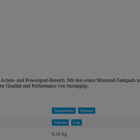
n Action- und Powersport-Bereich. Mit den ersten Motorrad-Tankpads 
rte Qualität und Performance von Stompgrip.
Transparent
Schwarz
Vulcano
Icon
0,18 kg