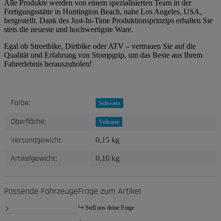
Alle Produkte werden von einem spezialisierten Team in der
Fertigungsstätte in Huntington Beach, nahe Los Angeles, USA,
hergestellt. Dank des Just-In-Time Produktionsprinzips erhalten Sie
stets die neueste und hochwertigste Ware.
Egal ob Streetbike, Dirtbike oder ATV – vertrauen Sie auf die
Qualität und Erfahrung von Stompgrip, um das Beste aus Ihrem
Fahrerlebnis herauszuholen!
Produkteigenschaft
Wert
Farbe:
Schwarz
Oberfläche:
Vulcano
Versandgewicht:
0,15 kg
Artikelgewicht:
0,10
kg
Passende Fahrzeuge
Frage zum Artikel
Stell uns deine Frage