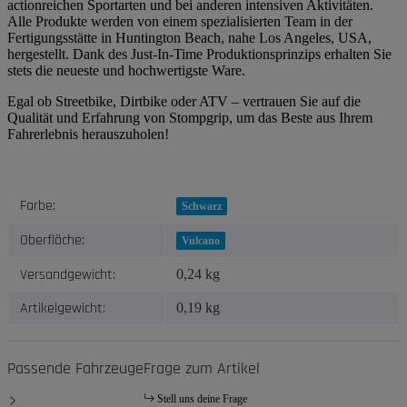
actionreichen Sportarten und bei anderen intensiven Aktivitäten.
Alle Produkte werden von einem spezialisierten Team in der
Fertigungsstätte in Huntington Beach, nahe Los Angeles, USA,
hergestellt. Dank des Just-In-Time Produktionsprinzips erhalten Sie
stets die neueste und hochwertigste Ware.
Egal ob Streetbike, Dirtbike oder ATV – vertrauen Sie auf die
Qualität und Erfahrung von Stompgrip, um das Beste aus Ihrem
Fahrerlebnis herauszuholen!
Produkteigenschaft
Wert
Farbe:
Schwarz
Oberfläche:
Vulcano
Versandgewicht:
0,24 kg
Artikelgewicht:
0,19
kg
Passende Fahrzeuge
Frage zum Artikel
Stell uns deine Frage