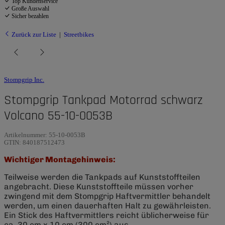
Top Kundenservice
Große Auswahl
Sicher bezahlen
Zurück zur Liste
Streetbikes
Stompgrip Inc.
Stompgrip Tankpad Motorrad schwarz
Volcano 55-10-0053B
Artikelnummer:
55-10-0053B
GTIN:
840187512473
Wichtiger Montagehinweis:
Teilweise werden die Tankpads auf Kunststoffteilen
angebracht. Diese Kunststoffteile müssen vorher
zwingend mit dem Stompgrip Haftvermittler behandelt
werden, um einen dauerhaften Halt zu gewährleisten.
Ein Stick des Haftvermittlers reicht üblicherweise für
ca. 30 cm x 10 cm (300 cm²) aus.