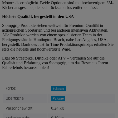
Motorrads ermöglicht. Beide Optionen sind mit hochwertigem 3M-
Kleber ausgestattet, der sich rückstandslos entfernen lässt.
Höchste Qualität, hergestellt in den USA
Stompgrip Produkte stehen weltweit für Premium-Qualität in
actionreichen Sportarten und bei anderen intensiven Aktivitäten.
Alle Produkte werden von einem spezialisierten Team in der
Fertigungsstätte in Huntington Beach, nahe Los Angeles, USA,
hergestellt. Dank des Just-In-Time Produktionsprinzips erhalten Sie
stets die neueste und hochwertigste Ware.
Egal ob Streetbike, Dirtbike oder ATV – vertrauen Sie auf die
Qualität und Erfahrung von Stompgrip, um das Beste aus Ihrem
Fahrerlebnis herauszuholen!
Produkteigenschaft
Wert
Farbe:
Schwarz
Oberfläche:
Vulcano
Versandgewicht:
0,24 kg
0,19
kg