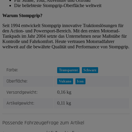
Für Straße, Tour, Adventure und Offroad
Die beliebteste Stompgrip-Oberfläche weltweit
Warum Stompgrip?
Seit 1994 entwickelt Stompgrip innovative Traktionslösungen für
den Action- und Powersport-Bereich. Mit den ersten Motorrad-
Tankpads im Jahr 2004 setzte das Unternehmen neue Maßstäbe für
Kontrolle und Fahrkomfort. Heute vertrauen Motorradfahrer
weltweit auf die bewährte Qualität und Performance von Stompgrip.
Produkteigenschaft
Wert
Farbe:
Transparent
Schwarz
Oberfläche:
Vulcano
Icon
Versandgewicht:
0,16 kg
Artikelgewicht:
0,11
kg
Passende Fahrzeuge
Frage zum Artikel