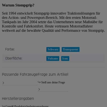
Warum Stompgrip?
Seit 1994 entwickelt Stompgrip innovative Traktionslösungen für
den Action- und Powersport-Bereich. Mit den ersten Motorrad-
Tankpads im Jahr 2004 setzte das Unternehmen neue Maßstäbe für
Kontrolle und Fahrkomfort. Heute vertrauen Motorradfahrer
weltweit auf die bewährte Qualität und Performance von Stompgrip.
Produkteigenschaft
Wert
Farbe:
Schwarz
Transparent
Oberfläche:
Vulcano
Icon
Passende Fahrzeuge
Frage zum Artikel
Stell uns deine Frage
Herstellerangaben
Gemäß Produktsicherheitsverordnung