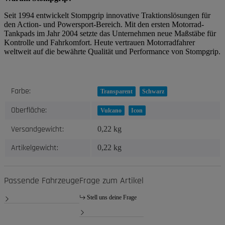
Seit 1994 entwickelt Stompgrip innovative Traktionslösungen für
den Action- und Powersport-Bereich. Mit den ersten Motorrad-
Tankpads im Jahr 2004 setzte das Unternehmen neue Maßstäbe für
Kontrolle und Fahrkomfort. Heute vertrauen Motorradfahrer
weltweit auf die bewährte Qualität und Performance von Stompgrip.
Produkteigenschaft
Wert
Farbe:
Transparent
Schwarz
Oberfläche:
Vulcano
Icon
Versandgewicht:
0,22 kg
Artikelgewicht:
0,22
kg
Passende Fahrzeuge
Frage zum Artikel
Stell uns deine Frage