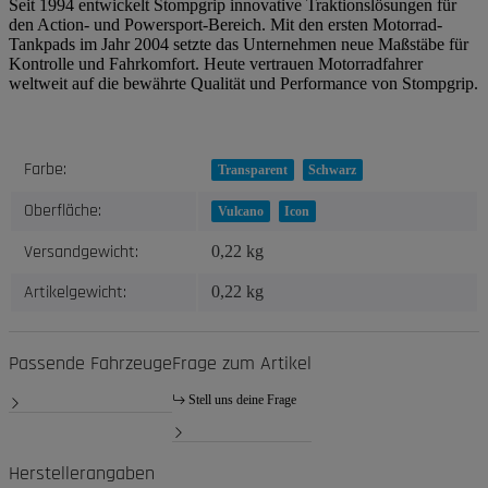
Seit 1994 entwickelt Stompgrip innovative Traktionslösungen für
den Action- und Powersport-Bereich. Mit den ersten Motorrad-
Tankpads im Jahr 2004 setzte das Unternehmen neue Maßstäbe für
Kontrolle und Fahrkomfort. Heute vertrauen Motorradfahrer
weltweit auf die bewährte Qualität und Performance von Stompgrip.
Produkteigenschaft
Wert
Farbe:
Transparent
Schwarz
Oberfläche:
Vulcano
Icon
Versandgewicht:
0,22 kg
Artikelgewicht:
0,22
kg
Passende Fahrzeuge
Frage zum Artikel
Stell uns deine Frage
Herstellerangaben