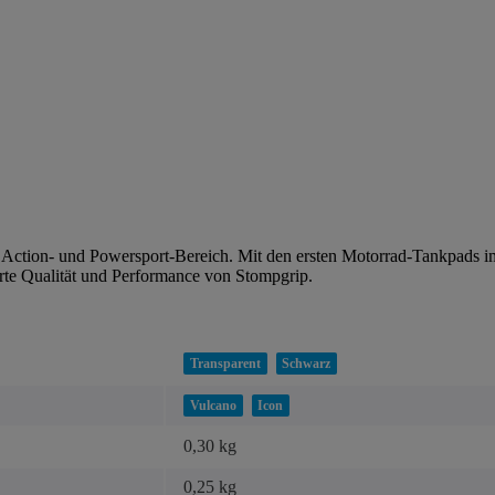
n Action- und Powersport-Bereich. Mit den ersten Motorrad-Tankpads 
rte Qualität und Performance von Stompgrip.
Transparent
Schwarz
Vulcano
Icon
0,30 kg
0,25
kg