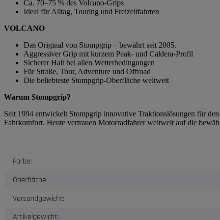
Ca. 70–75 % des Volcano-Grips
Ideal für Alltag, Touring und Freizeitfahrten
VOLCANO
Das Original von Stompgrip – bewährt seit 2005.
Aggressiver Grip mit kurzem Peak- und Caldera-Profil
Sicherer Halt bei allen Wetterbedingungen
Für Straße, Tour, Adventure und Offroad
Die beliebteste Stompgrip-Oberfläche weltweit
Warum Stompgrip?
Seit 1994 entwickelt Stompgrip innovative Traktionslösungen für de
Fahrkomfort. Heute vertrauen Motorradfahrer weltweit auf die bewäh
Produkteigenschaft
Wert
Farbe:
Oberfläche:
Versandgewicht:
Artikelgewicht: