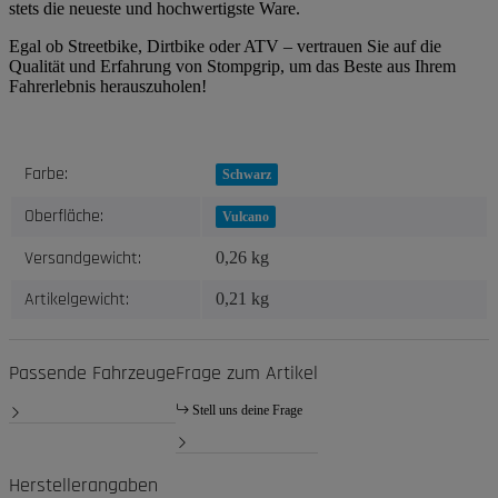
stets die neueste und hochwertigste Ware.
Egal ob Streetbike, Dirtbike oder ATV – vertrauen Sie auf die
Qualität und Erfahrung von Stompgrip, um das Beste aus Ihrem
Fahrerlebnis herauszuholen!
Produkteigenschaft
Wert
Farbe:
Schwarz
Oberfläche:
Vulcano
Versandgewicht:
0,26 kg
Artikelgewicht:
0,21
kg
Passende Fahrzeuge
Frage zum Artikel
Stell uns deine Frage
Herstellerangaben