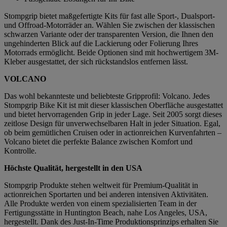
Stompgrip bietet maßgefertigte Kits für fast alle Sport-, Dualsport-
und Offroad-Motorräder an. Wählen Sie zwischen der klassischen
schwarzen Variante oder der transparenten Version, die Ihnen den
ungehinderten Blick auf die Lackierung oder Folierung Ihres
Motorrads ermöglicht. Beide Optionen sind mit hochwertigem 3M-
Kleber ausgestattet, der sich rückstandslos entfernen lässt.
VOLCANO
Das wohl bekannteste und beliebteste Gripprofil: Volcano. Jedes
Stompgrip Bike Kit ist mit dieser klassischen Oberfläche ausgestattet
und bietet hervorragenden Grip in jeder Lage. Seit 2005 sorgt dieses
zeitlose Design für unverwechselbaren Halt in jeder Situation. Egal,
ob beim gemütlichen Cruisen oder in actionreichen Kurvenfahrten –
Volcano bietet die perfekte Balance zwischen Komfort und
Kontrolle.
Höchste Qualität, hergestellt in den USA
Stompgrip Produkte stehen weltweit für Premium-Qualität in
actionreichen Sportarten und bei anderen intensiven Aktivitäten.
Alle Produkte werden von einem spezialisierten Team in der
Fertigungsstätte in Huntington Beach, nahe Los Angeles, USA,
hergestellt. Dank des Just-In-Time Produktionsprinzips erhalten Sie