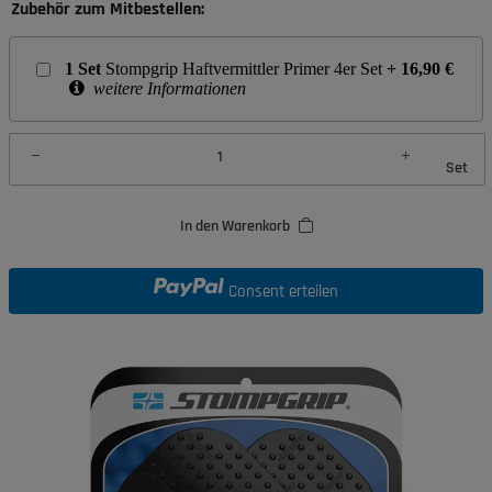
Zubehör zum Mitbestellen:
1
Set
Stompgrip Haftvermittler Primer 4er Set
+
16,90
€
weitere Informationen
Set
In den Warenkorb
Consent erteilen