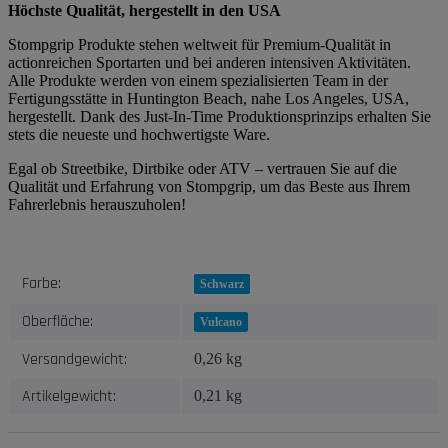
Höchste Qualität, hergestellt in den USA
Stompgrip Produkte stehen weltweit für Premium-Qualität in
actionreichen Sportarten und bei anderen intensiven Aktivitäten.
Alle Produkte werden von einem spezialisierten Team in der
Fertigungsstätte in Huntington Beach, nahe Los Angeles, USA,
hergestellt. Dank des Just-In-Time Produktionsprinzips erhalten Sie
stets die neueste und hochwertigste Ware.
Egal ob Streetbike, Dirtbike oder ATV – vertrauen Sie auf die
Qualität und Erfahrung von Stompgrip, um das Beste aus Ihrem
Fahrerlebnis herauszuholen!
Produkteigenschaft
Wert
Farbe:
Schwarz
Oberfläche:
Vulcano
Versandgewicht:
0,26 kg
Artikelgewicht:
0,21
kg