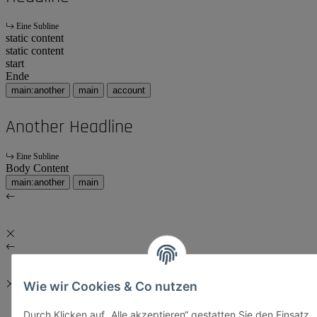
Eine Subline
static content
static content
start
Ende
main:another
main
account
Another Headline
Eine Subline
Body Content
main:another
main
Wie wir Cookies & Co nutzen
Durch Klicken auf „Alle akzeptieren“ gestatten Sie den Einsatz