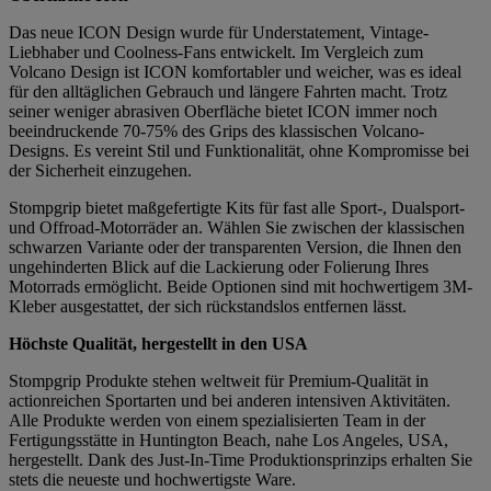
Das neue ICON Design wurde für Understatement, Vintage-
Liebhaber und Coolness-Fans entwickelt. Im Vergleich zum
Volcano Design ist ICON komfortabler und weicher, was es ideal
für den alltäglichen Gebrauch und längere Fahrten macht. Trotz
seiner weniger abrasiven Oberfläche bietet ICON immer noch
beeindruckende 70-75% des Grips des klassischen Volcano-
Designs. Es vereint Stil und Funktionalität, ohne Kompromisse bei
der Sicherheit einzugehen.
Stompgrip bietet maßgefertigte Kits für fast alle Sport-, Dualsport-
und Offroad-Motorräder an. Wählen Sie zwischen der klassischen
schwarzen Variante oder der transparenten Version, die Ihnen den
ungehinderten Blick auf die Lackierung oder Folierung Ihres
Motorrads ermöglicht. Beide Optionen sind mit hochwertigem 3M-
Kleber ausgestattet, der sich rückstandslos entfernen lässt.
Höchste Qualität, hergestellt in den USA
Stompgrip Produkte stehen weltweit für Premium-Qualität in
actionreichen Sportarten und bei anderen intensiven Aktivitäten.
Alle Produkte werden von einem spezialisierten Team in der
Fertigungsstätte in Huntington Beach, nahe Los Angeles, USA,
hergestellt. Dank des Just-In-Time Produktionsprinzips erhalten Sie
stets die neueste und hochwertigste Ware.