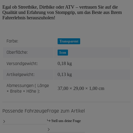
Egal ob Streetbike, Dirtbike oder ATV – vertrauen Sie auf die
Qualität und Erfahrung von Stompgrip, um das Beste aus Ihrem
Fahrerlebnis herauszuholen!
Produkteigenschaft
Wert
Farbe:
Transparent
Oberfläche:
Icon
Versandgewicht:
0,18 kg
Artikelgewicht:
0,13
kg
Abmessungen ( Länge
37,00 × 29,00 × 1,00 cm
× Breite × Höhe ):
Passende Fahrzeuge
Frage zum Artikel
Stell uns deine Frage