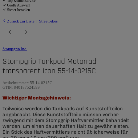
Top Kundenservice
Große Auswahl
Sicher bezahlen
Zurück zur Liste
Streetbikes
Stompgrip Inc.
Stompgrip Tankpad Motorrad
transparent Icon 55-14-0215C
Artikelnummer:
55-14-0215C
GTIN:
840187524599
Wichtiger Montagehinweis:
Teilweise werden die Tankpads auf Kunststoffteilen
angebracht. Diese Kunststoffteile müssen vorher
zwingend mit dem Stompgrip Haftvermittler behandelt
werden, um einen dauerhaften Halt zu gewährleisten.
Ein Stick des Haftvermittlers reicht üblicherweise für
ca. 30 cm x 10 cm (300 cm²) aus.