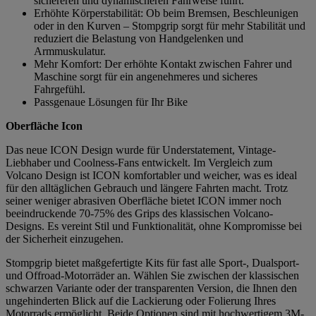
sichereren und dynamischeren Fahrweise führt.
Erhöhte Körperstabilität: Ob beim Bremsen, Beschleunigen
oder in den Kurven – Stompgrip sorgt für mehr Stabilität und
reduziert die Belastung von Handgelenken und
Armmuskulatur.
Mehr Komfort: Der erhöhte Kontakt zwischen Fahrer und
Maschine sorgt für ein angenehmeres und sicheres
Fahrgefühl.
Passgenaue Lösungen für Ihr Bike
Oberfläche Icon
Das neue ICON Design wurde für Understatement, Vintage-
Liebhaber und Coolness-Fans entwickelt. Im Vergleich zum
Volcano Design ist ICON komfortabler und weicher, was es ideal
für den alltäglichen Gebrauch und längere Fahrten macht. Trotz
seiner weniger abrasiven Oberfläche bietet ICON immer noch
beeindruckende 70-75% des Grips des klassischen Volcano-
Designs. Es vereint Stil und Funktionalität, ohne Kompromisse bei
der Sicherheit einzugehen.
Stompgrip bietet maßgefertigte Kits für fast alle Sport-, Dualsport-
und Offroad-Motorräder an. Wählen Sie zwischen der klassischen
schwarzen Variante oder der transparenten Version, die Ihnen den
ungehinderten Blick auf die Lackierung oder Folierung Ihres
Motorrads ermöglicht. Beide Optionen sind mit hochwertigem 3M-