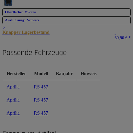
Oberfläche:
Volcano
Ausführung:
Schwarz
Knapper Lagerbestand
69,90 €
*
Passende Fahrzeuge
Hersteller
Modell
Baujahr
Hinweis
Aprilia
RS 457
Aprilia
RS 457
Aprilia
RS 457