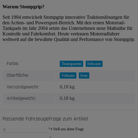
Warum Stompgrip?
Seit 1994 entwickelt Stompgrip innovative Traktionslösungen für
den Action- und Powersport-Bereich. Mit den ersten Motorrad-
Tankpads im Jahr 2004 setzte das Unternehmen neue Maßstäbe für
Kontrolle und Fahrkomfort. Heute vertrauen Motorradfahrer
weltweit auf die bewährte Qualität und Performance von Stompgrip.
Produkteigenschaft
Wert
Farbe:
Transparent
Schwarz
Oberfläche:
Vulcano
Icon
Versandgewicht:
0,18 kg
Artikelgewicht:
0,18
kg
Passende Fahrzeuge
Frage zum Artikel
Stell uns deine Frage