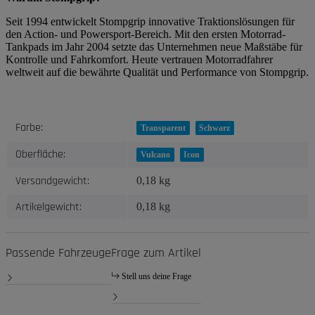
Seit 1994 entwickelt Stompgrip innovative Traktionslösungen für
den Action- und Powersport-Bereich. Mit den ersten Motorrad-
Tankpads im Jahr 2004 setzte das Unternehmen neue Maßstäbe für
Kontrolle und Fahrkomfort. Heute vertrauen Motorradfahrer
weltweit auf die bewährte Qualität und Performance von Stompgrip.
Produkteigenschaft
Wert
Farbe:
Transparent
Schwarz
Oberfläche:
Vulcano
Icon
Versandgewicht:
0,18 kg
Artikelgewicht:
0,18
kg
Passende Fahrzeuge
Frage zum Artikel
Stell uns deine Frage