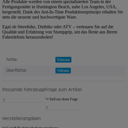
Alle Produkte werden von einem spezialisierten Team in der
Fertigungsstätte in Huntington Beach, nahe Los Angeles, USA,
hergestellt. Dank des Just-In-Time Produktionsprinzips erhalten Sie
stets die neueste und hochwertigste Ware.
Egal ob Streetbike, Dirtbike oder ATV – vertrauen Sie auf die
Qualität und Erfahrung von Stompgrip, um das Beste aus Ihrem
Fahrerlebnis herauszuholen!
Produkteigenschaft
Wert
Farbe:
Schwarz
Oberfläche:
Vulcano
Passende Fahrzeuge
Frage zum Artikel
Stell uns deine Frage
Herstellerangaben
Gemäß Produktsicherheitsverordnung