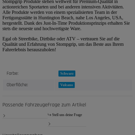
Stompgrip Produkte stehen weltweit für Premium-Qualität in
actionreichen Sportarten und bei anderen intensiven Aktivitäten.
Alle Produkte werden von einem spezialisierten Team in der
Fertigungsstätte in Huntington Beach, nahe Los Angeles, USA,
hergestellt. Dank des Just-In-Time Produktionsprinzips erhalten Sie
stets die neueste und hochwertigste Ware.
Egal ob Streetbike, Dirtbike oder ATV – vertrauen Sie auf die
Qualität und Erfahrung von Stompgrip, um das Beste aus Ihrem
Fahrerlebnis herauszuholen!
Produkteigenschaft
Wert
Farbe:
Schwarz
Oberfläche:
Vulcano
Passende Fahrzeuge
Frage zum Artikel
Stell uns deine Frage