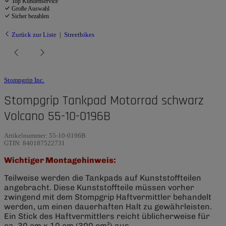
Top Kundenservice
Große Auswahl
Sicher bezahlen
Zurück zur Liste
Streetbikes
Stompgrip Inc.
Stompgrip Tankpad Motorrad schwarz
Volcano 55-10-0196B
Artikelnummer:
55-10-0196B
GTIN:
840187522731
Wichtiger Montagehinweis:
Teilweise werden die Tankpads auf Kunststoffteilen
angebracht. Diese Kunststoffteile müssen vorher
zwingend mit dem Stompgrip Haftvermittler behandelt
werden, um einen dauerhaften Halt zu gewährleisten.
Ein Stick des Haftvermittlers reicht üblicherweise für
ca. 30 cm x 10 cm (300 cm²) aus.