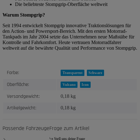
Die beliebteste Stompgrip-Oberfläche weltweit
Warum Stompgrip?
Seit 1994 entwickelt Stompgrip innovative Traktionslösungen für
den Action- und Powersport-Bereich. Mit den ersten Motorrad-
Tankpads im Jahr 2004 setzte das Unternehmen neue Maßstäbe für
Kontrolle und Fahrkomfort. Heute vertrauen Motorradfahrer
weltweit auf die bewährte Qualität und Performance von Stompgrip.
Produkteigenschaft
Wert
Farbe:
Transparent
Schwarz
Oberfläche:
Vulcano
Icon
Versandgewicht:
0,18 kg
Artikelgewicht:
0,18
kg
Passende Fahrzeuge
Frage zum Artikel
Stell uns deine Frage