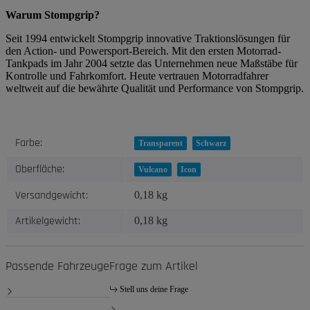
Warum Stompgrip?
Seit 1994 entwickelt Stompgrip innovative Traktionslösungen für
den Action- und Powersport-Bereich. Mit den ersten Motorrad-
Tankpads im Jahr 2004 setzte das Unternehmen neue Maßstäbe für
Kontrolle und Fahrkomfort. Heute vertrauen Motorradfahrer
weltweit auf die bewährte Qualität und Performance von Stompgrip.
Produkteigenschaft
Wert
Farbe:
Transparent
Schwarz
Oberfläche:
Vulcano
Icon
Versandgewicht:
0,18 kg
Artikelgewicht:
0,18
kg
Passende Fahrzeuge
Frage zum Artikel
Stell uns deine Frage