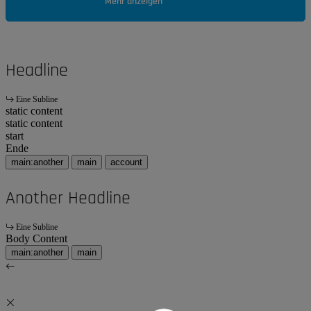
Mehr anzeigen
Headline
Eine Subline
static content
static content
start
Ende
main:another
main
account
Another Headline
Eine Subline
Body Content
main:another
main