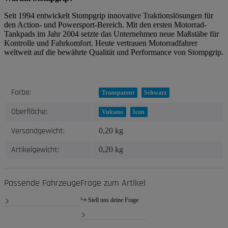
Seit 1994 entwickelt Stompgrip innovative Traktionslösungen für
den Action- und Powersport-Bereich. Mit den ersten Motorrad-
Tankpads im Jahr 2004 setzte das Unternehmen neue Maßstäbe für
Kontrolle und Fahrkomfort. Heute vertrauen Motorradfahrer
weltweit auf die bewährte Qualität und Performance von Stompgrip.
Produkteigenschaft
Wert
Farbe:
Transparent
Schwarz
Oberfläche:
Vulcano
Icon
Versandgewicht:
0,20 kg
Artikelgewicht:
0,20
kg
Passende Fahrzeuge
Frage zum Artikel
Stell uns deine Frage