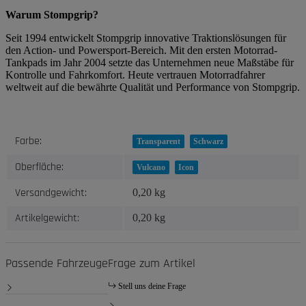
Warum Stompgrip?
Seit 1994 entwickelt Stompgrip innovative Traktionslösungen für
den Action- und Powersport-Bereich. Mit den ersten Motorrad-
Tankpads im Jahr 2004 setzte das Unternehmen neue Maßstäbe für
Kontrolle und Fahrkomfort. Heute vertrauen Motorradfahrer
weltweit auf die bewährte Qualität und Performance von Stompgrip.
Produkteigenschaft
Wert
Farbe:
Transparent
Schwarz
Oberfläche:
Vulcano
Icon
Versandgewicht:
0,20 kg
Artikelgewicht:
0,20
kg
Passende Fahrzeuge
Frage zum Artikel
Stell uns deine Frage