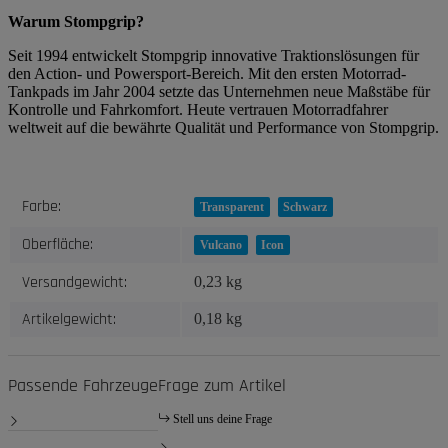
Warum Stompgrip?
Seit 1994 entwickelt Stompgrip innovative Traktionslösungen für
den Action- und Powersport-Bereich. Mit den ersten Motorrad-
Tankpads im Jahr 2004 setzte das Unternehmen neue Maßstäbe für
Kontrolle und Fahrkomfort. Heute vertrauen Motorradfahrer
weltweit auf die bewährte Qualität und Performance von Stompgrip.
Produkteigenschaft
Wert
Farbe:
Transparent
Schwarz
Oberfläche:
Vulcano
Icon
Versandgewicht:
0,23 kg
Artikelgewicht:
0,18
kg
Passende Fahrzeuge
Frage zum Artikel
Stell uns deine Frage