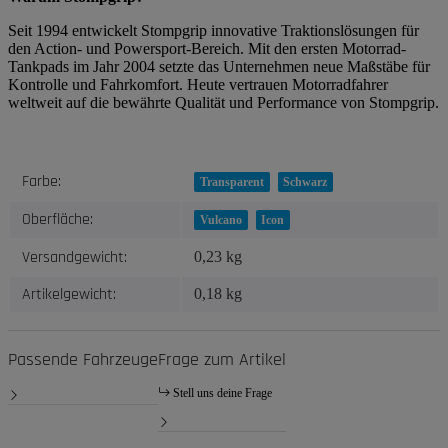
Seit 1994 entwickelt Stompgrip innovative Traktionslösungen für
den Action- und Powersport-Bereich. Mit den ersten Motorrad-
Tankpads im Jahr 2004 setzte das Unternehmen neue Maßstäbe für
Kontrolle und Fahrkomfort. Heute vertrauen Motorradfahrer
weltweit auf die bewährte Qualität und Performance von Stompgrip.
Produkteigenschaft
Wert
Farbe:
Transparent
Schwarz
Oberfläche:
Vulcano
Icon
Versandgewicht:
0,23 kg
Artikelgewicht:
0,18
kg
Passende Fahrzeuge
Frage zum Artikel
Stell uns deine Frage