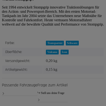
Seit 1994 entwickelt Stompgrip innovative Traktionslösungen für
den Action- und Powersport-Bereich. Mit den ersten Motorrad-
Tankpads im Jahr 2004 setzte das Unternehmen neue Maßstäbe für
Kontrolle und Fahrkomfort. Heute vertrauen Motorradfahrer
weltweit auf die bewährte Qualität und Performance von Stompgrip.
Produkteigenschaft
Wert
Farbe:
Transparent
Schwarz
Oberfläche:
Vulcano
Icon
Versandgewicht:
0,20 kg
Artikelgewicht:
0,15
kg
Passende Fahrzeuge
Frage zum Artikel
Stell uns deine Frage