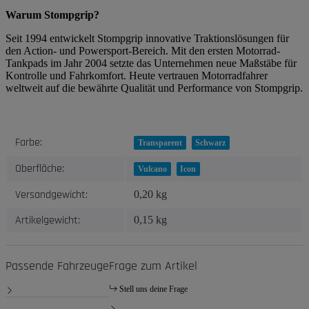
Warum Stompgrip?
Seit 1994 entwickelt Stompgrip innovative Traktionslösungen für
den Action- und Powersport-Bereich. Mit den ersten Motorrad-
Tankpads im Jahr 2004 setzte das Unternehmen neue Maßstäbe für
Kontrolle und Fahrkomfort. Heute vertrauen Motorradfahrer
weltweit auf die bewährte Qualität und Performance von Stompgrip.
Produkteigenschaft
Wert
Farbe:
Transparent
Schwarz
Oberfläche:
Vulcano
Icon
Versandgewicht:
0,20 kg
Artikelgewicht:
0,15
kg
Passende Fahrzeuge
Frage zum Artikel
Stell uns deine Frage