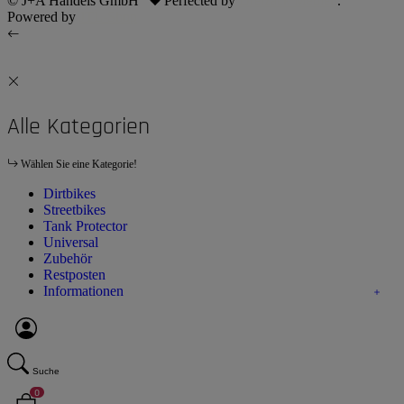
© J+A Handels GmbH
Perfected by
Dreizack Medien
.
Powered by
JTL-Shop
Alle Kategorien
Wählen Sie eine Kategorie!
Dirtbikes
Streetbikes
Tank Protector
Universal
Zubehör
Restposten
Informationen
Suche
0