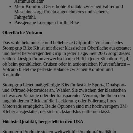
Armmuskulatur.
Mehr Komfort: Der erhöhte Kontakt zwischen Fahrer und
Maschine sorgt für ein angenehmeres und sicheres
Fahrgefühl.
Passgenaue Lösungen für Ihr Bike
Oberfläche Volcano
Das wohl bekannteste und beliebteste Gripprofil: Volcano. Jedes
Stompgrip Bike Kit ist mit dieser klassischen Oberfläche ausgestattet
und bietet hervorragenden Grip in jeder Lage. Seit 2005 sorgt dieses
zeitlose Design für unverwechselbaren Halt in jeder Situation. Egal,
ob beim gemütlichen Cruisen oder in actionreichen Kurvenfahrten –
Volcano bietet die perfekte Balance zwischen Komfort und
Kontrolle.
Stompgrip bietet maßgefertigte Kits für fast alle Sport-, Dualsport-
und Offroad-Motorräder an. Wählen Sie zwischen der klassischen
schwarzen Variante oder der transparenten Version, die Ihnen den
ungehinderten Blick auf die Lackierung oder Folierung Ihres
Motorrads ermöglicht. Beide Optionen sind mit hochwertigem 3M-
Kleber ausgestattet, der sich rückstandslos entfernen lässt.
Höchste Qualität, hergestellt in den USA
Stompgrip Produkte stehen weltweit für Premium-Qualität in