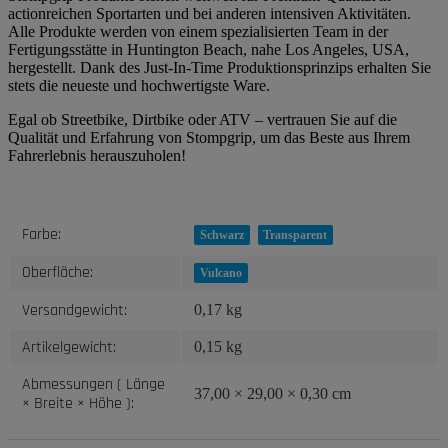
actionreichen Sportarten und bei anderen intensiven Aktivitäten.
Alle Produkte werden von einem spezialisierten Team in der
Fertigungsstätte in Huntington Beach, nahe Los Angeles, USA,
hergestellt. Dank des Just-In-Time Produktionsprinzips erhalten Sie
stets die neueste und hochwertigste Ware.
Egal ob Streetbike, Dirtbike oder ATV – vertrauen Sie auf die
Qualität und Erfahrung von Stompgrip, um das Beste aus Ihrem
Fahrerlebnis herauszuholen!
Produkteigenschaft
Wert
Farbe:
Schwarz
Transparent
Oberfläche:
Vulcano
Versandgewicht:
0,17 kg
Artikelgewicht:
0,15
kg
Abmessungen ( Länge
37,00 × 29,00 × 0,30 cm
× Breite × Höhe ):