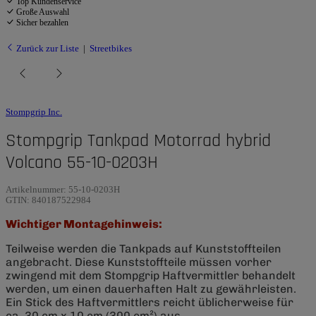
Top Kundenservice
Große Auswahl
Sicher bezahlen
Zurück zur Liste
Streetbikes
Stompgrip Inc.
Stompgrip Tankpad Motorrad hybrid
Volcano 55-10-0203H
Artikelnummer:
55-10-0203H
GTIN:
840187522984
Wichtiger Montagehinweis:
Teilweise werden die Tankpads auf Kunststoffteilen
angebracht. Diese Kunststoffteile müssen vorher
zwingend mit dem Stompgrip Haftvermittler behandelt
werden, um einen dauerhaften Halt zu gewährleisten.
Ein Stick des Haftvermittlers reicht üblicherweise für
ca. 30 cm x 10 cm (300 cm²) aus.