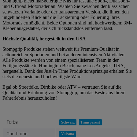
Stompgrip bietet maßgefertigte Kits für fast alle Sport-, Dualsport-
und Offroad-Motorräder an. Wählen Sie zwischen der klassischen
schwarzen Variante oder der transparenten Version, die Ihnen den
ungehinderten Blick auf die Lackierung oder Folierung Ihres
Motorrads ermöglicht. Beide Optionen sind mit hochwertigem 3M-
Kleber ausgestattet, der sich rückstandslos entfernen lässt.
Höchste Qualität, hergestellt in den USA
Stompgrip Produkte stehen weltweit für Premium-Qualität in
actionreichen Sportarten und bei anderen intensiven Aktivitäten.
Alle Produkte werden von einem spezialisierten Team in der
Fertigungsstätte in Huntington Beach, nahe Los Angeles, USA,
hergestellt. Dank des Just-In-Time Produktionsprinzips erhalten Sie
stets die neueste und hochwertigste Ware.
Egal ob Streetbike, Dirtbike oder ATV – vertrauen Sie auf die
Qualität und Erfahrung von Stompgrip, um das Beste aus Ihrem
Fahrerlebnis herauszuholen!
Produkteigenschaft
Wert
Farbe:
Schwarz
Transparent
Oberfläche:
Vulcano