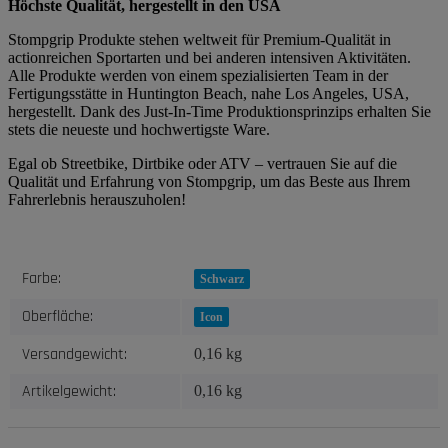
Höchste Qualität, hergestellt in den USA
Stompgrip Produkte stehen weltweit für Premium-Qualität in
actionreichen Sportarten und bei anderen intensiven Aktivitäten.
Alle Produkte werden von einem spezialisierten Team in der
Fertigungsstätte in Huntington Beach, nahe Los Angeles, USA,
hergestellt. Dank des Just-In-Time Produktionsprinzips erhalten Sie
stets die neueste und hochwertigste Ware.
Egal ob Streetbike, Dirtbike oder ATV – vertrauen Sie auf die
Qualität und Erfahrung von Stompgrip, um das Beste aus Ihrem
Fahrerlebnis herauszuholen!
Produkteigenschaft
Wert
Farbe:
Schwarz
Oberfläche:
Icon
Versandgewicht:
0,16 kg
Artikelgewicht:
0,16
kg