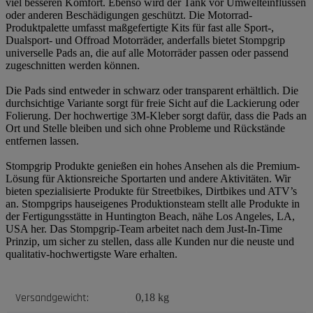
viel besseren Komfort. Ebenso wird der Tank vor Umwelteinflüssen
oder anderen Beschädigungen geschützt. Die Motorrad-
Produktpalette umfasst maßgefertigte Kits für fast alle Sport-,
Dualsport- und Offroad Motorräder, anderfalls bietet Stompgrip
universelle Pads an, die auf alle Motorräder passen oder passend
zugeschnitten werden können.
Die Pads sind entweder in schwarz oder transparent erhältlich. Die
durchsichtige Variante sorgt für freie Sicht auf die Lackierung oder
Folierung. Der hochwertige 3M-Kleber sorgt dafür, dass die Pads an
Ort und Stelle bleiben und sich ohne Probleme und Rückstände
entfernen lassen.
Stompgrip Produkte genießen ein hohes Ansehen als die Premium-
Lösung für Aktionsreiche Sportarten und andere Aktivitäten. Wir
bieten spezialisierte Produkte für Streetbikes, Dirtbikes und ATV’s
an. Stompgrips hauseigenes Produktionsteam stellt alle Produkte in
der Fertigungsstätte in Huntington Beach, nähe Los Angeles, LA,
USA her. Das Stompgrip-Team arbeitet nach dem Just-In-Time
Prinzip, um sicher zu stellen, dass alle Kunden nur die neuste und
qualitativ-hochwertigste Ware erhalten.
Produkteigenschaft
Wert
Versandgewicht:
0,18 kg