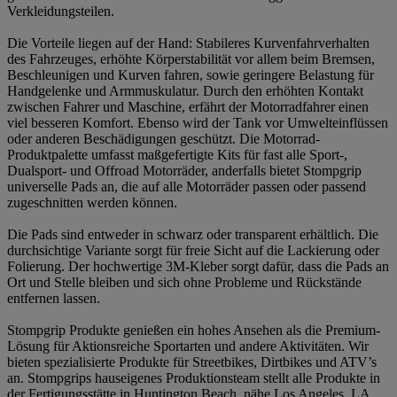
Verkleidungsteilen.
Die Vorteile liegen auf der Hand: Stabileres Kurvenfahrverhalten
des Fahrzeuges, erhöhte Körperstabilität vor allem beim Bremsen,
Beschleunigen und Kurven fahren, sowie geringere Belastung für
Handgelenke und Armmuskulatur. Durch den erhöhten Kontakt
zwischen Fahrer und Maschine, erfährt der Motorradfahrer einen
viel besseren Komfort. Ebenso wird der Tank vor Umwelteinflüssen
oder anderen Beschädigungen geschützt. Die Motorrad-
Produktpalette umfasst maßgefertigte Kits für fast alle Sport-,
Dualsport- und Offroad Motorräder, anderfalls bietet Stompgrip
universelle Pads an, die auf alle Motorräder passen oder passend
zugeschnitten werden können.
Die Pads sind entweder in schwarz oder transparent erhältlich. Die
durchsichtige Variante sorgt für freie Sicht auf die Lackierung oder
Folierung. Der hochwertige 3M-Kleber sorgt dafür, dass die Pads an
Ort und Stelle bleiben und sich ohne Probleme und Rückstände
entfernen lassen.
Stompgrip Produkte genießen ein hohes Ansehen als die Premium-
Lösung für Aktionsreiche Sportarten und andere Aktivitäten. Wir
bieten spezialisierte Produkte für Streetbikes, Dirtbikes und ATV’s
an. Stompgrips hauseigenes Produktionsteam stellt alle Produkte in
der Fertigungsstätte in Huntington Beach, nähe Los Angeles, LA,