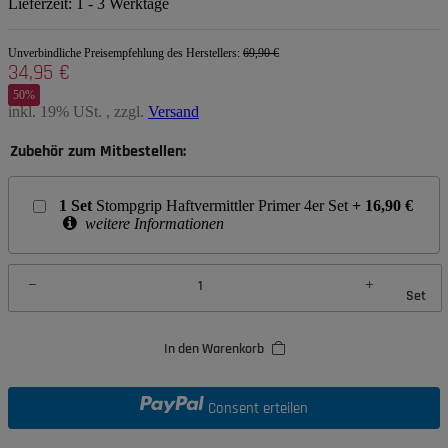
Lieferzeit:
1 - 3 Werktage
Unverbindliche Preisempfehlung des Herstellers
:
69,90 €
34,95 €
50%
inkl. 19% USt. , zzgl.
Versand
Zubehör zum Mitbestellen:
1
Set
Stompgrip Haftvermittler Primer 4er Set
+
16,90
€
weitere Informationen
Set
In den Warenkorb
Consent erteilen