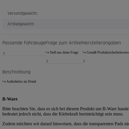
Produkteigenschaft
Wert
Versandgewicht:
Artikelgewicht:
Passende Fahrzeuge
Frage zum Artikel
Herstellerangaben
Stell uns deine Frage
Gemäß Produktsicherheitsver
Beschreibung
Artikelinfos im Detail
B-Ware
Bitte beachten Sie, dass es sich bei diesem Produkt um B-Ware handelt
bedeutet jedoch nicht, dass die Klebekraft beeinträchtigt sein muss.
Zudem möchten wir darauf hinweisen, dass die transparenten Pads nich