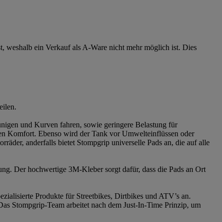
st, weshalb ein Verkauf als A-Ware nicht mehr möglich ist. Dies
eilen.
eunigen und Kurven fahren, sowie geringere Belastung für
ren Komfort. Ebenso wird der Tank vor Umwelteinflüssen oder
äder, anderfalls bietet Stompgrip universelle Pads an, die auf alle
erung. Der hochwertige 3M-Kleber sorgt dafür, dass die Pads an Ort
ialisierte Produkte für Streetbikes, Dirtbikes und ATV’s an.
 Das Stompgrip-Team arbeitet nach dem Just-In-Time Prinzip, um