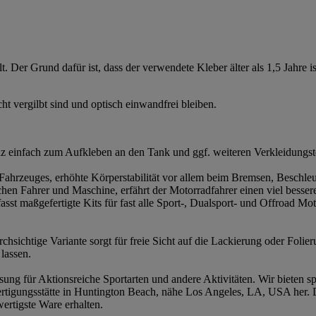
. Der Grund dafür ist, dass der verwendete Kleber älter als 1,5 Jahre i
t vergilbt sind und optisch einwandfrei bleiben.
anz einfach zum Aufkleben an den Tank und ggf. weiteren Verkleidungst
s Fahrzeuges, erhöhte Körperstabilität vor allem beim Bremsen, Beschl
n Fahrer und Maschine, erfährt der Motorradfahrer einen viel besse
 maßgefertigte Kits für fast alle Sport-, Dualsport- und Offroad Motorr
rchsichtige Variante sorgt für freie Sicht auf die Lackierung oder Foli
lassen.
 für Aktionsreiche Sportarten und andere Aktivitäten. Wir bieten spez
Fertigungsstätte in Huntington Beach, nähe Los Angeles, LA, USA her.
wertigste Ware erhalten.