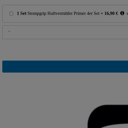
1
Set
Stompgrip Haftvermittler Primer 4er Set
+
16,90
€
w