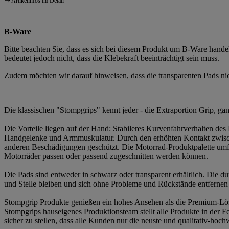
Artikelinfos im Detail
B-Ware
Bitte beachten Sie, dass es sich bei diesem Produkt um B-Ware handelt
bedeutet jedoch nicht, dass die Klebekraft beeinträchtigt sein muss.
Zudem möchten wir darauf hinweisen, dass die transparenten Pads nich
Die klassischen "Stompgrips" kennt jeder - die Extraportion Grip, g
Die Vorteile liegen auf der Hand: Stabileres Kurvenfahrverhalten de
Handgelenke und Armmuskulatur. Durch den erhöhten Kontakt zwische
anderen Beschädigungen geschützt. Die Motorrad-Produktpalette umfasst
Motorräder passen oder passend zugeschnitten werden können.
Die Pads sind entweder in schwarz oder transparent erhältlich. Die du
und Stelle bleiben und sich ohne Probleme und Rückstände entfernen 
Stompgrip Produkte genießen ein hohes Ansehen als die Premium-Lösung
Stompgrips hauseigenes Produktionsteam stellt alle Produkte in der 
sicher zu stellen, dass alle Kunden nur die neuste und qualitativ-hoch