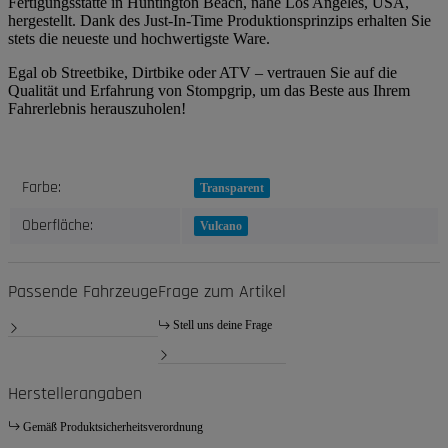
Fertigungsstätte in Huntington Beach, nahe Los Angeles, USA,
hergestellt. Dank des Just-In-Time Produktionsprinzips erhalten Sie
stets die neueste und hochwertigste Ware.
Egal ob Streetbike, Dirtbike oder ATV – vertrauen Sie auf die
Qualität und Erfahrung von Stompgrip, um das Beste aus Ihrem
Fahrerlebnis herauszuholen!
Produkteigenschaft
Wert
Farbe:
Transparent
Oberfläche:
Vulcano
Passende Fahrzeuge
Frage zum Artikel
Stell uns deine Frage
Herstellerangaben
Gemäß Produktsicherheitsverordnung