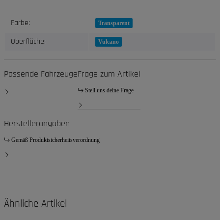
Produkteigenschaft
Wert
Farbe:
Transparent
Oberfläche:
Vulcano
Passende Fahrzeuge
Frage zum Artikel
Stell uns deine Frage
Herstellerangaben
Gemäß Produktsicherheitsverordnung
Ähnliche Artikel