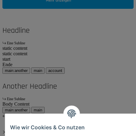
Mehr anzeigen
Headline
Eine Subline
static content
static content
start
Ende
main:another
main
account
Another Headline
Eine Subline
Body Content
main:another
main
Wie wir Cookies & Co nutzen