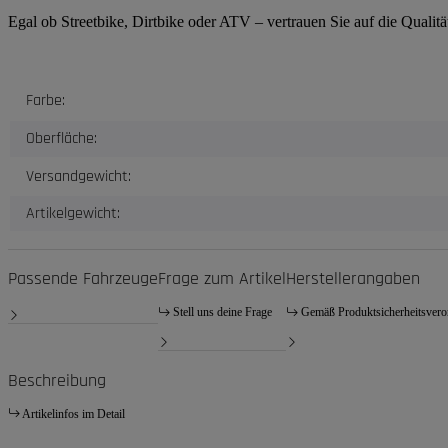
Egal ob Streetbike, Dirtbike oder ATV – vertrauen Sie auf die Quali
Produkteigenschaft
Wert
Farbe:
Oberfläche:
Versandgewicht:
Artikelgewicht:
Passende Fahrzeuge
Frage zum Artikel
Herstellerangaben
Stell uns deine Frage
Gemäß Produktsicherheitsver
Beschreibung
Artikelinfos im Detail