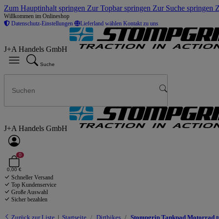
Zum Hauptinhalt springen
Zur Topbar springen
Zur Suche springen
Z
Willkommen im Onlineshop
Datenschutz-Einstellungen
Lieferland wählen
Kontakt zu uns
J+A Handels GmbH
Suche
J+A Handels GmbH
0
0,00 €
Schneller Versand
Top Kundenservice
Große Auswahl
Sicher bezahlen
Zurück zur Liste
Startseite
Dirtbikes
Stompgrip Tankpad Motorrad t