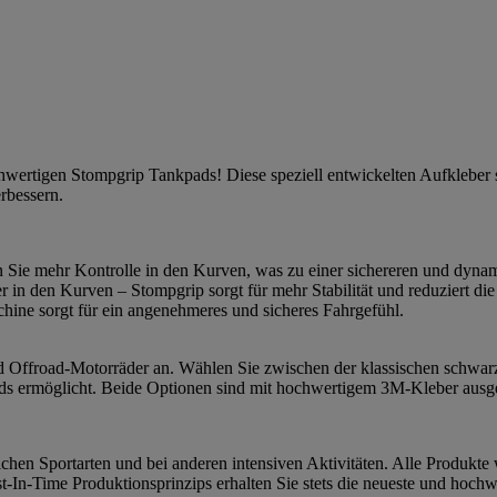
ochwertigen Stompgrip Tankpads! Diese speziell entwickelten Aufkleber
erbessern.
n Sie mehr Kontrolle in den Kurven, was zu einer sichereren und dynam
r in den Kurven – Stompgrip sorgt für mehr Stabilität und reduziert 
ine sorgt für ein angenehmeres und sicheres Fahrgefühl.
 und Offroad-Motorräder an. Wählen Sie zwischen der klassischen schwar
s ermöglicht. Beide Optionen sind mit hochwertigem 3M-Kleber ausgesta
chen Sportarten und bei anderen intensiven Aktivitäten. Alle Produkte 
-In-Time Produktionsprinzips erhalten Sie stets die neueste und hochw