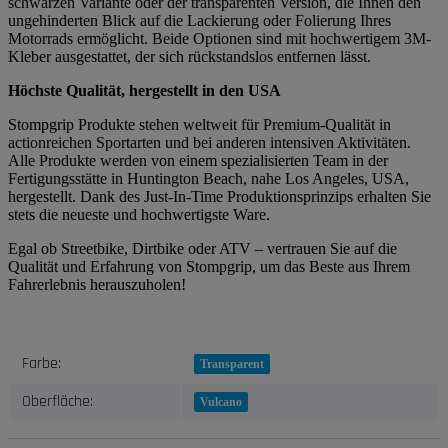
schwarzen Variante oder der transparenten Version, die Ihnen den
ungehinderten Blick auf die Lackierung oder Folierung Ihres
Motorrads ermöglicht. Beide Optionen sind mit hochwertigem 3M-
Kleber ausgestattet, der sich rückstandslos entfernen lässt.
Höchste Qualität, hergestellt in den USA
Stompgrip Produkte stehen weltweit für Premium-Qualität in
actionreichen Sportarten und bei anderen intensiven Aktivitäten.
Alle Produkte werden von einem spezialisierten Team in der
Fertigungsstätte in Huntington Beach, nahe Los Angeles, USA,
hergestellt. Dank des Just-In-Time Produktionsprinzips erhalten Sie
stets die neueste und hochwertigste Ware.
Egal ob Streetbike, Dirtbike oder ATV – vertrauen Sie auf die
Qualität und Erfahrung von Stompgrip, um das Beste aus Ihrem
Fahrerlebnis herauszuholen!
Produkteigenschaft
Wert
Farbe:
Transparent
Oberfläche:
Vulcano