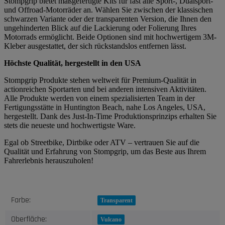
Stompgrip bietet maßgefertigte Kits für fast alle Sport-, Dualsport-
und Offroad-Motorräder an. Wählen Sie zwischen der klassischen
schwarzen Variante oder der transparenten Version, die Ihnen den
ungehinderten Blick auf die Lackierung oder Folierung Ihres
Motorrads ermöglicht. Beide Optionen sind mit hochwertigem 3M-
Kleber ausgestattet, der sich rückstandslos entfernen lässt.
Höchste Qualität, hergestellt in den USA
Stompgrip Produkte stehen weltweit für Premium-Qualität in
actionreichen Sportarten und bei anderen intensiven Aktivitäten.
Alle Produkte werden von einem spezialisierten Team in der
Fertigungsstätte in Huntington Beach, nahe Los Angeles, USA,
hergestellt. Dank des Just-In-Time Produktionsprinzips erhalten Sie
stets die neueste und hochwertigste Ware.
Egal ob Streetbike, Dirtbike oder ATV – vertrauen Sie auf die
Qualität und Erfahrung von Stompgrip, um das Beste aus Ihrem
Fahrerlebnis herauszuholen!
Produkteigenschaft
Wert
Farbe:
Transparent
Oberfläche:
Vulcano