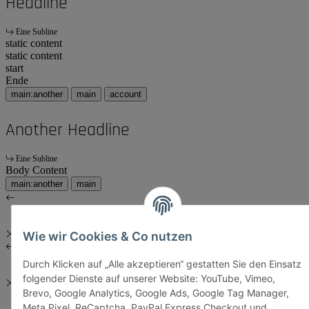
Headline
Eine Subline
static content
static content
start
Ende
main:another
main
account
Another Headline
Eine Subline
Body Content
main:another
main
Wie wir Cookies & Co nutzen
Durch Klicken auf „Alle akzeptieren“ gestatten Sie den Einsatz
folgender Dienste auf unserer Website: YouTube, Vimeo,
Brevo, Google Analytics, Google Ads, Google Tag Manager,
Meta Pixel, ReCaptcha, PayPal Express Checkout und