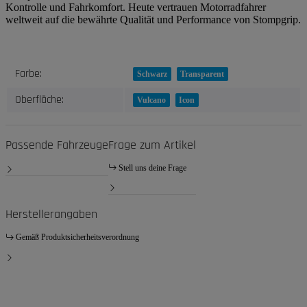
Kontrolle und Fahrkomfort. Heute vertrauen Motorradfahrer
weltweit auf die bewährte Qualität und Performance von Stompgrip.
Produkteigenschaft
Wert
Farbe:
Schwarz
Transparent
Oberfläche:
Vulcano
Icon
Passende Fahrzeuge
Frage zum Artikel
Stell uns deine Frage
Herstellerangaben
Gemäß Produktsicherheitsverordnung