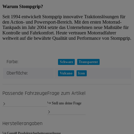
Warum Stompgrip?
Seit 1994 entwickelt Stompgrip innovative Traktionslösungen für
den Action- und Powersport-Bereich. Mit den ersten Motorrad-
Tankpads im Jahr 2004 setzte das Unternehmen neue Maßstäbe für
Kontrolle und Fahrkomfort. Heute vertrauen Motorradfahrer
weltweit auf die bewährte Qualität und Performance von Stompgrip.
Produkteigenschaft
Wert
Farbe:
Schwarz
Transparent
Oberfläche:
Vulcano
Icon
Passende Fahrzeuge
Frage zum Artikel
Stell uns deine Frage
Herstellerangaben
Gemäß Produktsicherheitsverordnung