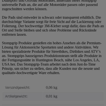
Dualsport- und Offroad Motorräder, anderfalls bietet Stompgrip
universelle Pads an, die auf alle Motorräder passen oder passend
zugeschnitten werden können.
Die Pads sind entweder in schwarz oder transparent erhältlich. Die
durchsichtige Variante sorgt für freie Sicht auf die Lackierung oder
Folierung. Der hochwertige 3M-Kleber sorgt dafür, dass die Pads an
Ort und Stelle bleiben und sich ohne Probleme und Rückstände
entfernen lassen.
Stompgrip Produkte genießen ein hohes Ansehen als die Premium-
Lösung für Aktionsreiche Sportarten und andere Aktivitäten. Wir
bieten spezialisierte Produkte für Streetbikes, Dirtbikes und ATV’s
an. Stompgrips hauseigenes Produktionsteam stellt alle Produkte in
der Fertigungsstätte in Huntington Beach, nähe Los Angeles, LA,
USA her. Das Stompgrip-Team arbeitet nach dem Just-In-Time
Prinzip, um sicher zu stellen, dass alle Kunden nur die neuste und
qualitativ-hochwertigste Ware erhalten.
Produkteigenschaft
Wert
Versandgewicht:
0,06 kg
Artikelgewicht:
0,01
kg