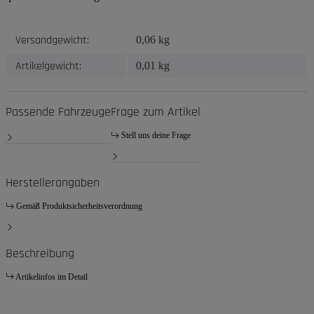
Produkteigenschaft
Wert
Versandgewicht:
0,06 kg
Artikelgewicht:
0,01
kg
Passende Fahrzeuge
Frage zum Artikel
Stell uns deine Frage
Herstellerangaben
Gemäß Produktsicherheitsverordnung
Beschreibung
Artikelinfos im Detail