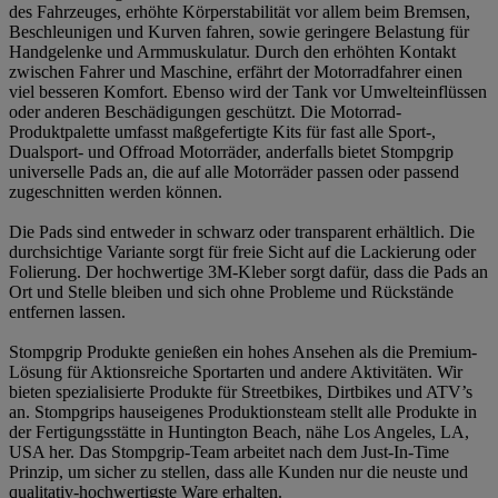
des Fahrzeuges, erhöhte Körperstabilität vor allem beim Bremsen,
Beschleunigen und Kurven fahren, sowie geringere Belastung für
Handgelenke und Armmuskulatur. Durch den erhöhten Kontakt
zwischen Fahrer und Maschine, erfährt der Motorradfahrer einen
viel besseren Komfort. Ebenso wird der Tank vor Umwelteinflüssen
oder anderen Beschädigungen geschützt. Die Motorrad-
Produktpalette umfasst maßgefertigte Kits für fast alle Sport-,
Dualsport- und Offroad Motorräder, anderfalls bietet Stompgrip
universelle Pads an, die auf alle Motorräder passen oder passend
zugeschnitten werden können.
Die Pads sind entweder in schwarz oder transparent erhältlich. Die
durchsichtige Variante sorgt für freie Sicht auf die Lackierung oder
Folierung. Der hochwertige 3M-Kleber sorgt dafür, dass die Pads an
Ort und Stelle bleiben und sich ohne Probleme und Rückstände
entfernen lassen.
Stompgrip Produkte genießen ein hohes Ansehen als die Premium-
Lösung für Aktionsreiche Sportarten und andere Aktivitäten. Wir
bieten spezialisierte Produkte für Streetbikes, Dirtbikes und ATV’s
an. Stompgrips hauseigenes Produktionsteam stellt alle Produkte in
der Fertigungsstätte in Huntington Beach, nähe Los Angeles, LA,
USA her. Das Stompgrip-Team arbeitet nach dem Just-In-Time
Prinzip, um sicher zu stellen, dass alle Kunden nur die neuste und
qualitativ-hochwertigste Ware erhalten.