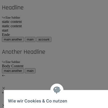
Headline
Eine Subline
static content
static content
start
Ende
main:another
main
account
Another Headline
Eine Subline
Body Content
main:another
main
Wie wir Cookies & Co nutzen