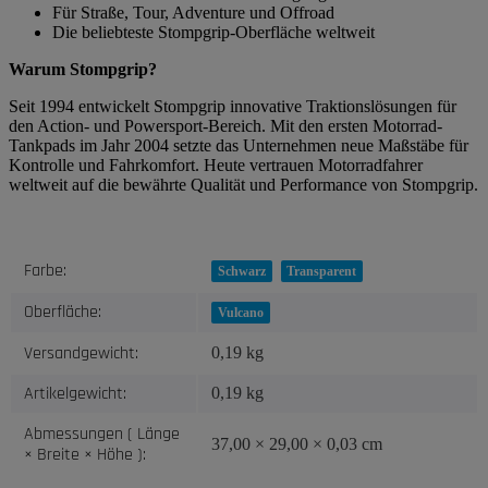
Für Straße, Tour, Adventure und Offroad
Die beliebteste Stompgrip-Oberfläche weltweit
Warum Stompgrip?
Seit 1994 entwickelt Stompgrip innovative Traktionslösungen für
den Action- und Powersport-Bereich. Mit den ersten Motorrad-
Tankpads im Jahr 2004 setzte das Unternehmen neue Maßstäbe für
Kontrolle und Fahrkomfort. Heute vertrauen Motorradfahrer
weltweit auf die bewährte Qualität und Performance von Stompgrip.
Produkteigenschaft
Wert
Farbe:
Schwarz
Transparent
Oberfläche:
Vulcano
Versandgewicht:
0,19 kg
Artikelgewicht:
0,19
kg
Abmessungen ( Länge
37,00 × 29,00 × 0,03 cm
× Breite × Höhe ):