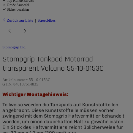
Top Kundenservice
Große Auswahl
Sicher bezahlen
Zurück zur Liste
Streetbikes
Stompgrip Inc.
Stompgrip Tankpad Motorrad
transparent Volcano 55-10-0153C
Artikelnummer:
55-10-0153C
GTIN:
840187514835
Wichtiger Montagehinweis:
Teilweise werden die Tankpads auf Kunststoffteilen
angebracht. Diese Kunststoffteile müssen vorher
zwingend mit dem Stompgrip Haftvermittler behandelt
werden, um einen dauerhaften Halt zu gewährleisten.
Ein Stick des Haftvermittlers reicht üblicherweise für
ca. 30 cm x 10 cm (300 cm²) aus.