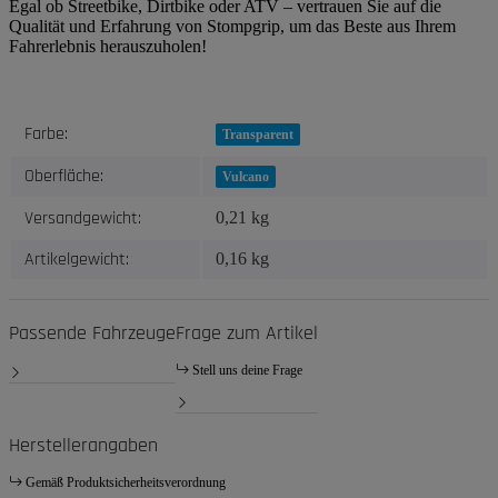
Egal ob Streetbike, Dirtbike oder ATV – vertrauen Sie auf die
Qualität und Erfahrung von Stompgrip, um das Beste aus Ihrem
Fahrerlebnis herauszuholen!
Produkteigenschaft
Wert
Farbe:
Transparent
Oberfläche:
Vulcano
Versandgewicht:
0,21 kg
Artikelgewicht:
0,16
kg
Passende Fahrzeuge
Frage zum Artikel
Stell uns deine Frage
Herstellerangaben
Gemäß Produktsicherheitsverordnung