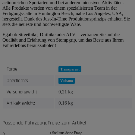
actionreichen Sportarten und bei anderen intensiven Aktivitäten.
Alle Produkte werden von einem spezialisierten Team in der
Fertigungsstätte in Huntington Beach, nahe Los Angeles, USA,
hergestellt. Dank des Just-In-Time Produktionsprinzips erhalten Sie
stets die neueste und hochwertigste Ware.
Egal ob Streetbike, Dirtbike oder ATV – vertrauen Sie auf die
Qualität und Erfahrung von Stompgrip, um das Beste aus Ihrem
Fahrerlebnis herauszuholen!
Produkteigenschaft
Wert
Farbe:
Transparent
Oberfläche:
Vulcano
Versandgewicht:
0,21 kg
Artikelgewicht:
0,16
kg
Passende Fahrzeuge
Frage zum Artikel
Stell uns deine Frage