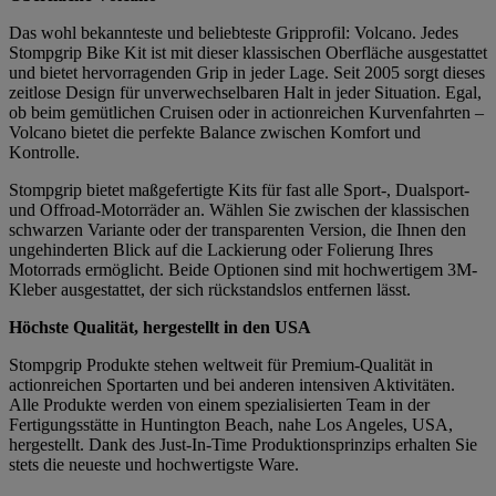
Das wohl bekannteste und beliebteste Gripprofil: Volcano. Jedes
Stompgrip Bike Kit ist mit dieser klassischen Oberfläche ausgestattet
und bietet hervorragenden Grip in jeder Lage. Seit 2005 sorgt dieses
zeitlose Design für unverwechselbaren Halt in jeder Situation. Egal,
ob beim gemütlichen Cruisen oder in actionreichen Kurvenfahrten –
Volcano bietet die perfekte Balance zwischen Komfort und
Kontrolle.
Stompgrip bietet maßgefertigte Kits für fast alle Sport-, Dualsport-
und Offroad-Motorräder an. Wählen Sie zwischen der klassischen
schwarzen Variante oder der transparenten Version, die Ihnen den
ungehinderten Blick auf die Lackierung oder Folierung Ihres
Motorrads ermöglicht. Beide Optionen sind mit hochwertigem 3M-
Kleber ausgestattet, der sich rückstandslos entfernen lässt.
Höchste Qualität, hergestellt in den USA
Stompgrip Produkte stehen weltweit für Premium-Qualität in
actionreichen Sportarten und bei anderen intensiven Aktivitäten.
Alle Produkte werden von einem spezialisierten Team in der
Fertigungsstätte in Huntington Beach, nahe Los Angeles, USA,
hergestellt. Dank des Just-In-Time Produktionsprinzips erhalten Sie
stets die neueste und hochwertigste Ware.