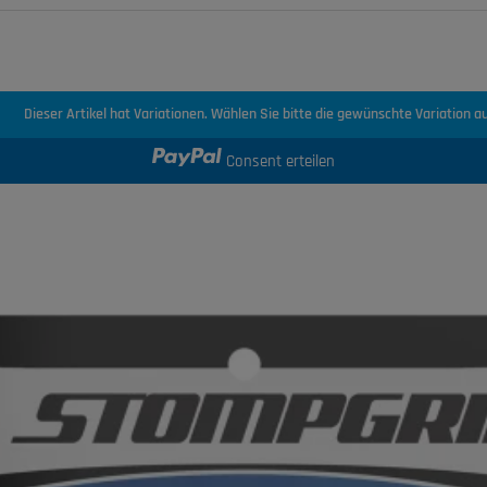
Dieser Artikel hat Variationen. Wählen Sie bitte die gewünschte Variation au
Consent erteilen