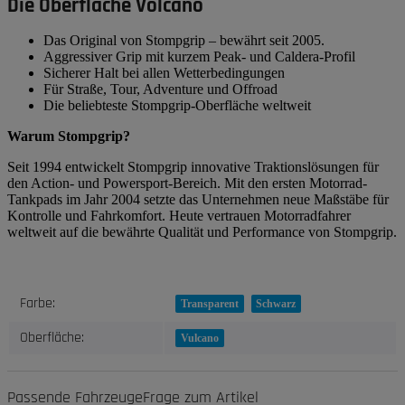
Die Oberfläche Volcano
Das Original von Stompgrip – bewährt seit 2005.
Aggressiver Grip mit kurzem Peak- und Caldera-Profil
Sicherer Halt bei allen Wetterbedingungen
Für Straße, Tour, Adventure und Offroad
Die beliebteste Stompgrip-Oberfläche weltweit
Warum Stompgrip?
Seit 1994 entwickelt Stompgrip innovative Traktionslösungen für
den Action- und Powersport-Bereich. Mit den ersten Motorrad-
Tankpads im Jahr 2004 setzte das Unternehmen neue Maßstäbe für
Kontrolle und Fahrkomfort. Heute vertrauen Motorradfahrer
weltweit auf die bewährte Qualität und Performance von Stompgrip.
Produkteigenschaft
Wert
Farbe:
Transparent
Schwarz
Oberfläche:
Vulcano
Passende Fahrzeuge
Frage zum Artikel