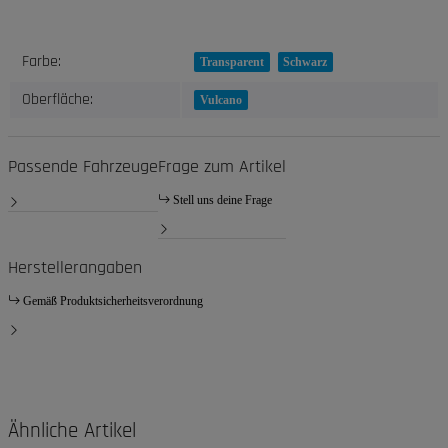
Produkteigenschaft
Wert
Farbe:
Transparent
Schwarz
Oberfläche:
Vulcano
Passende Fahrzeuge
Frage zum Artikel
Stell uns deine Frage
Herstellerangaben
Gemäß Produktsicherheitsverordnung
Ähnliche Artikel