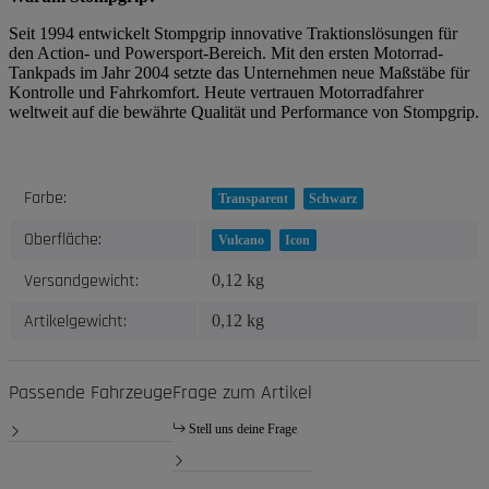
Seit 1994 entwickelt Stompgrip innovative Traktionslösungen für
den Action- und Powersport-Bereich. Mit den ersten Motorrad-
Tankpads im Jahr 2004 setzte das Unternehmen neue Maßstäbe für
Kontrolle und Fahrkomfort. Heute vertrauen Motorradfahrer
weltweit auf die bewährte Qualität und Performance von Stompgrip.
Produkteigenschaft
Wert
Farbe:
Transparent
Schwarz
Oberfläche:
Vulcano
Icon
Versandgewicht:
0,12 kg
Artikelgewicht:
0,12
kg
Passende Fahrzeuge
Frage zum Artikel
Stell uns deine Frage