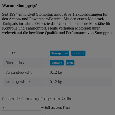
Warum Stompgrip?
Seit 1994 entwickelt Stompgrip innovative Traktionslösungen für
den Action- und Powersport-Bereich. Mit den ersten Motorrad-
Tankpads im Jahr 2004 setzte das Unternehmen neue Maßstäbe für
Kontrolle und Fahrkomfort. Heute vertrauen Motorradfahrer
weltweit auf die bewährte Qualität und Performance von Stompgrip.
Produkteigenschaft
Wert
Farbe:
Transparent
Schwarz
Oberfläche:
Vulcano
Icon
Versandgewicht:
0,12 kg
Artikelgewicht:
0,12
kg
Passende Fahrzeuge
Frage zum Artikel
Stell uns deine Frage