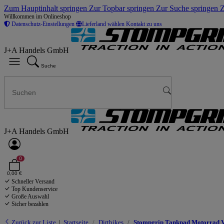
Zum Hauptinhalt springen
Zur Topbar springen
Zur Suche springen
Z
Willkommen im Onlineshop
Datenschutz-Einstellungen
Lieferland wählen
Kontakt zu uns
J+A Handels GmbH
Suche
J+A Handels GmbH
0
0,00 €
Schneller Versand
Top Kundenservice
Große Auswahl
Sicher bezahlen
Zurück zur Liste
Startseite
Dirtbikes
Stompgrip Tankpad Motorrad V