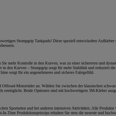
ochwertigen Stompgrip Tankpads! Diese speziell entwickelten Aufkleber
erbessern.
n Sie mehr Kontrolle in den Kurven, was zu einer sichereren und dynam
r in den Kurven – Stompgrip sorgt für mehr Stabilität und reduziert 
ine sorgt für ein angenehmeres und sicheres Fahrgefühl.
 und Offroad-Motorräder an. Wählen Sie zwischen der klassischen schwar
s ermöglicht. Beide Optionen sind mit hochwertigem 3M-Kleber ausgesta
chen Sportarten und bei anderen intensiven Aktivitäten. Alle Produkte 
-In-Time Produktionsprinzips erhalten Sie stets die neueste und hochw