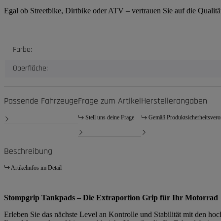
Egal ob Streetbike, Dirtbike oder ATV – vertrauen Sie auf die Quali
Produkteigenschaft
Wert
Farbe:
Oberfläche:
Passende Fahrzeuge
Frage zum Artikel
Herstellerangaben
Stell uns deine Frage
Gemäß Produktsicherheitsver
Beschreibung
Artikelinfos im Detail
Stompgrip Tankpads – Die Extraportion Grip für Ihr Motorrad
Erleben Sie das nächste Level an Kontrolle und Stabilität mit den h