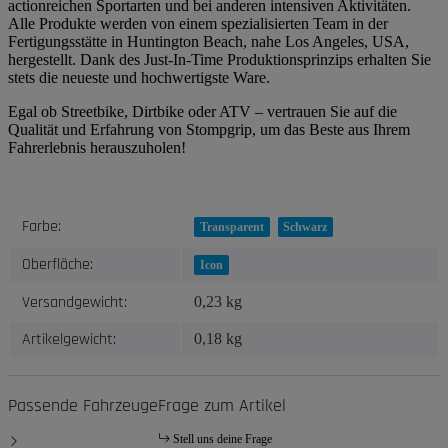
actionreichen Sportarten und bei anderen intensiven Aktivitäten.
Alle Produkte werden von einem spezialisierten Team in der
Fertigungsstätte in Huntington Beach, nahe Los Angeles, USA,
hergestellt. Dank des Just-In-Time Produktionsprinzips erhalten Sie
stets die neueste und hochwertigste Ware.
Egal ob Streetbike, Dirtbike oder ATV – vertrauen Sie auf die
Qualität und Erfahrung von Stompgrip, um das Beste aus Ihrem
Fahrerlebnis herauszuholen!
Produkteigenschaft
Wert
Farbe:
Transparent
Schwarz
Oberfläche:
Icon
Versandgewicht:
0,23 kg
Artikelgewicht:
0,18
kg
Passende Fahrzeuge
Frage zum Artikel
Stell uns deine Frage