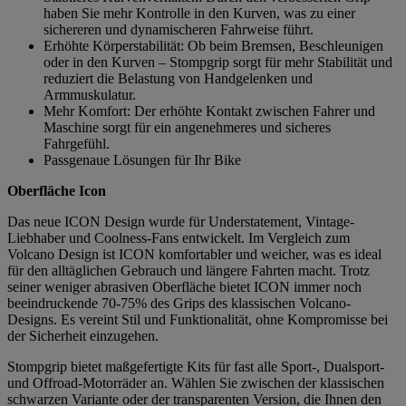
haben Sie mehr Kontrolle in den Kurven, was zu einer
sichereren und dynamischeren Fahrweise führt.
Erhöhte Körperstabilität: Ob beim Bremsen, Beschleunigen
oder in den Kurven – Stompgrip sorgt für mehr Stabilität und
reduziert die Belastung von Handgelenken und
Armmuskulatur.
Mehr Komfort: Der erhöhte Kontakt zwischen Fahrer und
Maschine sorgt für ein angenehmeres und sicheres
Fahrgefühl.
Passgenaue Lösungen für Ihr Bike
Oberfläche Icon
Das neue ICON Design wurde für Understatement, Vintage-
Liebhaber und Coolness-Fans entwickelt. Im Vergleich zum
Volcano Design ist ICON komfortabler und weicher, was es ideal
für den alltäglichen Gebrauch und längere Fahrten macht. Trotz
seiner weniger abrasiven Oberfläche bietet ICON immer noch
beeindruckende 70-75% des Grips des klassischen Volcano-
Designs. Es vereint Stil und Funktionalität, ohne Kompromisse bei
der Sicherheit einzugehen.
Stompgrip bietet maßgefertigte Kits für fast alle Sport-, Dualsport-
und Offroad-Motorräder an. Wählen Sie zwischen der klassischen
schwarzen Variante oder der transparenten Version, die Ihnen den