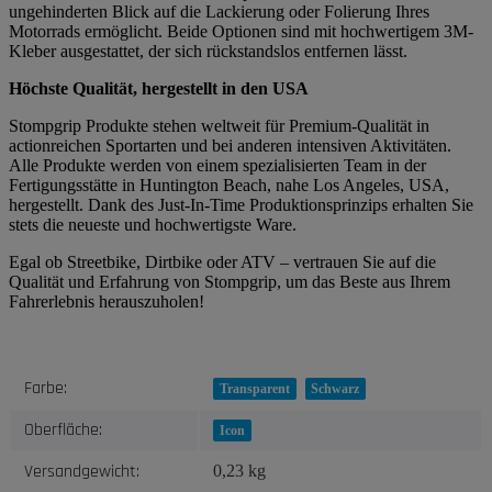
ungehinderten Blick auf die Lackierung oder Folierung Ihres
Motorrads ermöglicht. Beide Optionen sind mit hochwertigem 3M-
Kleber ausgestattet, der sich rückstandslos entfernen lässt.
Höchste Qualität, hergestellt in den USA
Stompgrip Produkte stehen weltweit für Premium-Qualität in
actionreichen Sportarten und bei anderen intensiven Aktivitäten.
Alle Produkte werden von einem spezialisierten Team in der
Fertigungsstätte in Huntington Beach, nahe Los Angeles, USA,
hergestellt. Dank des Just-In-Time Produktionsprinzips erhalten Sie
stets die neueste und hochwertigste Ware.
Egal ob Streetbike, Dirtbike oder ATV – vertrauen Sie auf die
Qualität und Erfahrung von Stompgrip, um das Beste aus Ihrem
Fahrerlebnis herauszuholen!
Produkteigenschaft
Wert
Farbe:
Transparent
Schwarz
Oberfläche:
Icon
Versandgewicht:
0,23 kg