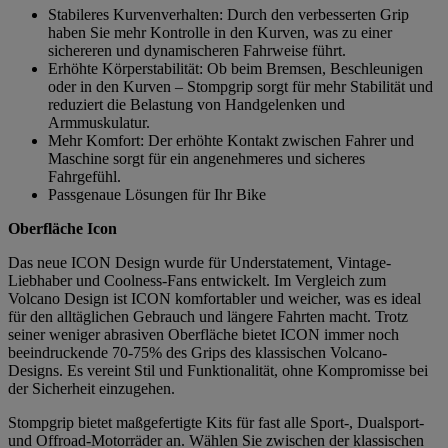
Stabileres Kurvenverhalten: Durch den verbesserten Grip
haben Sie mehr Kontrolle in den Kurven, was zu einer
sichereren und dynamischeren Fahrweise führt.
Erhöhte Körperstabilität: Ob beim Bremsen, Beschleunigen
oder in den Kurven – Stompgrip sorgt für mehr Stabilität und
reduziert die Belastung von Handgelenken und
Armmuskulatur.
Mehr Komfort: Der erhöhte Kontakt zwischen Fahrer und
Maschine sorgt für ein angenehmeres und sicheres
Fahrgefühl.
Passgenaue Lösungen für Ihr Bike
Oberfläche Icon
Das neue ICON Design wurde für Understatement, Vintage-
Liebhaber und Coolness-Fans entwickelt. Im Vergleich zum
Volcano Design ist ICON komfortabler und weicher, was es ideal
für den alltäglichen Gebrauch und längere Fahrten macht. Trotz
seiner weniger abrasiven Oberfläche bietet ICON immer noch
beeindruckende 70-75% des Grips des klassischen Volcano-
Designs. Es vereint Stil und Funktionalität, ohne Kompromisse bei
der Sicherheit einzugehen.
Stompgrip bietet maßgefertigte Kits für fast alle Sport-, Dualsport-
und Offroad-Motorräder an. Wählen Sie zwischen der klassischen