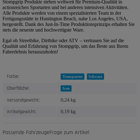
Stompgrip Produkte stehen weltweit für Premium-Qualität in
actionreichen Sportarten und bei anderen intensiven Aktivitäten.
Alle Produkte werden von einem spezialisierten Team in der
Fertigungsstätte in Huntington Beach, nahe Los Angeles, USA,
hergestellt. Dank des Just-In-Time Produktionsprinzips erhalten Sie
stets die neueste und hochwertigste Ware.
Egal ob Streetbike, Dirtbike oder ATV – vertrauen Sie auf die
Qualität und Erfahrung von Stompgrip, um das Beste aus Ihrem
Fahrerlebnis herauszuholen!
Produkteigenschaft
Wert
Farbe:
Transparent
Schwarz
Oberfläche:
Icon
Versandgewicht:
0,24 kg
Artikelgewicht:
0,19
kg
Passende Fahrzeuge
Frage zum Artikel