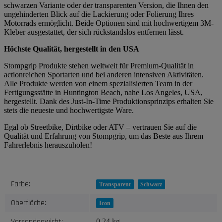
schwarzen Variante oder der transparenten Version, die Ihnen den
ungehinderten Blick auf die Lackierung oder Folierung Ihres
Motorrads ermöglicht. Beide Optionen sind mit hochwertigem 3M-
Kleber ausgestattet, der sich rückstandslos entfernen lässt.
Höchste Qualität, hergestellt in den USA
Stompgrip Produkte stehen weltweit für Premium-Qualität in
actionreichen Sportarten und bei anderen intensiven Aktivitäten.
Alle Produkte werden von einem spezialisierten Team in der
Fertigungsstätte in Huntington Beach, nahe Los Angeles, USA,
hergestellt. Dank des Just-In-Time Produktionsprinzips erhalten Sie
stets die neueste und hochwertigste Ware.
Egal ob Streetbike, Dirtbike oder ATV – vertrauen Sie auf die
Qualität und Erfahrung von Stompgrip, um das Beste aus Ihrem
Fahrerlebnis herauszuholen!
Produkteigenschaft
Wert
Farbe:
Transparent
Schwarz
Oberfläche:
Icon
Versandgewicht:
0,24 kg