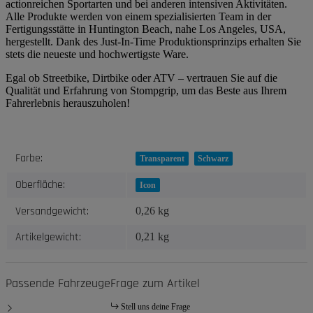
actionreichen Sportarten und bei anderen intensiven Aktivitäten.
Alle Produkte werden von einem spezialisierten Team in der
Fertigungsstätte in Huntington Beach, nahe Los Angeles, USA,
hergestellt. Dank des Just-In-Time Produktionsprinzips erhalten Sie
stets die neueste und hochwertigste Ware.
Egal ob Streetbike, Dirtbike oder ATV – vertrauen Sie auf die
Qualität und Erfahrung von Stompgrip, um das Beste aus Ihrem
Fahrerlebnis herauszuholen!
Produkteigenschaft
Wert
Farbe:
Transparent
Schwarz
Oberfläche:
Icon
Versandgewicht:
0,26 kg
Artikelgewicht:
0,21
kg
Passende Fahrzeuge
Frage zum Artikel
Stell uns deine Frage