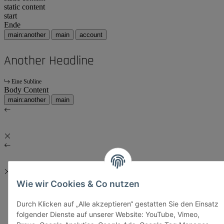
static content
start
Ende
main:another
main
account
Another Headline
Eine Subline
Body Content
main:another
main
Wie wir Cookies & Co nutzen
Durch Klicken auf „Alle akzeptieren“ gestatten Sie den Einsatz
folgender Dienste auf unserer Website: YouTube, Vimeo,