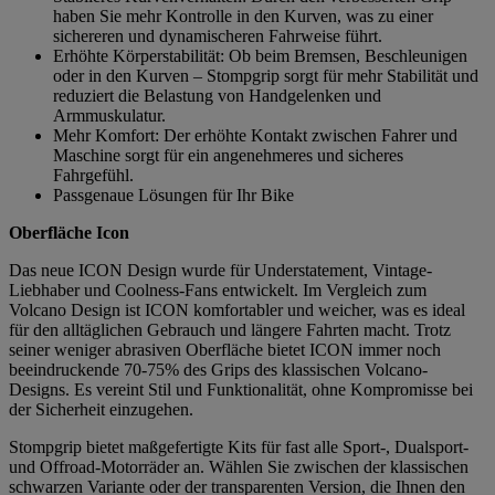
haben Sie mehr Kontrolle in den Kurven, was zu einer
sichereren und dynamischeren Fahrweise führt.
Erhöhte Körperstabilität: Ob beim Bremsen, Beschleunigen
oder in den Kurven – Stompgrip sorgt für mehr Stabilität und
reduziert die Belastung von Handgelenken und
Armmuskulatur.
Mehr Komfort: Der erhöhte Kontakt zwischen Fahrer und
Maschine sorgt für ein angenehmeres und sicheres
Fahrgefühl.
Passgenaue Lösungen für Ihr Bike
Oberfläche Icon
Das neue ICON Design wurde für Understatement, Vintage-
Liebhaber und Coolness-Fans entwickelt. Im Vergleich zum
Volcano Design ist ICON komfortabler und weicher, was es ideal
für den alltäglichen Gebrauch und längere Fahrten macht. Trotz
seiner weniger abrasiven Oberfläche bietet ICON immer noch
beeindruckende 70-75% des Grips des klassischen Volcano-
Designs. Es vereint Stil und Funktionalität, ohne Kompromisse bei
der Sicherheit einzugehen.
Stompgrip bietet maßgefertigte Kits für fast alle Sport-, Dualsport-
und Offroad-Motorräder an. Wählen Sie zwischen der klassischen
schwarzen Variante oder der transparenten Version, die Ihnen den