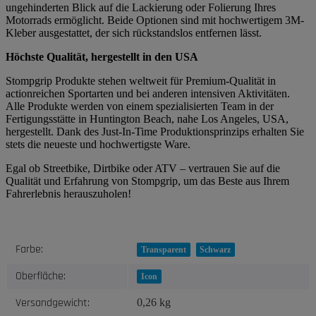
ungehinderten Blick auf die Lackierung oder Folierung Ihres
Motorrads ermöglicht. Beide Optionen sind mit hochwertigem 3M-
Kleber ausgestattet, der sich rückstandslos entfernen lässt.
Höchste Qualität, hergestellt in den USA
Stompgrip Produkte stehen weltweit für Premium-Qualität in
actionreichen Sportarten und bei anderen intensiven Aktivitäten.
Alle Produkte werden von einem spezialisierten Team in der
Fertigungsstätte in Huntington Beach, nahe Los Angeles, USA,
hergestellt. Dank des Just-In-Time Produktionsprinzips erhalten Sie
stets die neueste und hochwertigste Ware.
Egal ob Streetbike, Dirtbike oder ATV – vertrauen Sie auf die
Qualität und Erfahrung von Stompgrip, um das Beste aus Ihrem
Fahrerlebnis herauszuholen!
Produkteigenschaft
Wert
Farbe:
Transparent
Schwarz
Oberfläche:
Icon
Versandgewicht:
0,26 kg