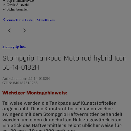
Top Kundenservice
Große Auswahl
Sicher bezahlen
Zurück zur Liste
Streetbikes
Stompgrip Inc.
Stompgrip Tankpad Motorrad hybrid Icon
55-14-0182H
Artikelnummer:
55-14-0182H
GTIN:
840187518765
Wichtiger Montagehinweis:
Teilweise werden die Tankpads auf Kunststoffteilen
angebracht. Diese Kunststoffteile müssen vorher
zwingend mit dem Stompgrip Haftvermittler behandelt
werden, um einen dauerhaften Halt zu gewährleisten.
Ein Stick des Haftvermittlers reicht üblicherweise für
ca. 30 cm x 10 cm (300 cm²) aus.