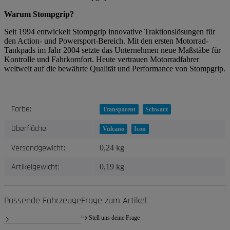
Warum Stompgrip?
Seit 1994 entwickelt Stompgrip innovative Traktionslösungen für
den Action- und Powersport-Bereich. Mit den ersten Motorrad-
Tankpads im Jahr 2004 setzte das Unternehmen neue Maßstäbe für
Kontrolle und Fahrkomfort. Heute vertrauen Motorradfahrer
weltweit auf die bewährte Qualität und Performance von Stompgrip.
Produkteigenschaft
Wert
Farbe:
Transparent
Schwarz
Oberfläche:
Vulcano
Icon
Versandgewicht:
0,24 kg
Artikelgewicht:
0,19
kg
Passende Fahrzeuge
Frage zum Artikel
Stell uns deine Frage