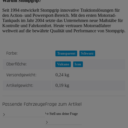
Warum Stompgrip?
Seit 1994 entwickelt Stompgrip innovative Traktionslösungen für
den Action- und Powersport-Bereich. Mit den ersten Motorrad-
Tankpads im Jahr 2004 setzte das Unternehmen neue Maßstäbe für
Kontrolle und Fahrkomfort. Heute vertrauen Motorradfahrer
weltweit auf die bewährte Qualität und Performance von Stompgrip.
Produkteigenschaft
Wert
Farbe:
Transparent
Schwarz
Oberfläche:
Vulcano
Icon
Versandgewicht:
0,24 kg
Artikelgewicht:
0,19
kg
Passende Fahrzeuge
Frage zum Artikel
Stell uns deine Frage