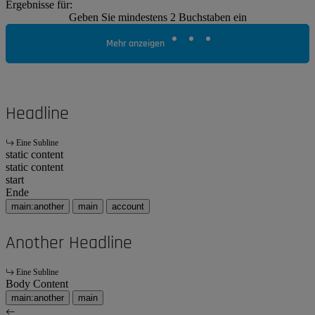
Ergebnisse für:
Geben Sie mindestens 2 Buchstaben ein
Mehr anzeigen
Headline
Eine Subline
static content
static content
start
Ende
main:another
main
account
Another Headline
Eine Subline
Body Content
main:another
main