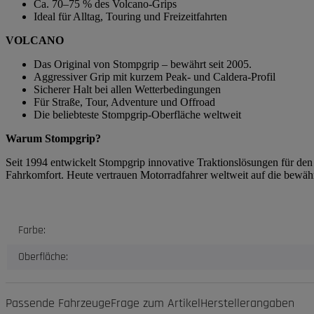
Ca. 70–75 % des Volcano-Grips
Ideal für Alltag, Touring und Freizeitfahrten
VOLCANO
Das Original von Stompgrip – bewährt seit 2005.
Aggressiver Grip mit kurzem Peak- und Caldera-Profil
Sicherer Halt bei allen Wetterbedingungen
Für Straße, Tour, Adventure und Offroad
Die beliebteste Stompgrip-Oberfläche weltweit
Warum Stompgrip?
Seit 1994 entwickelt Stompgrip innovative Traktionslösungen für de
Fahrkomfort. Heute vertrauen Motorradfahrer weltweit auf die bewäh
Produkteigenschaft
Wert
Farbe:
Oberfläche:
Passende Fahrzeuge
Frage zum Artikel
Herstellerangaben