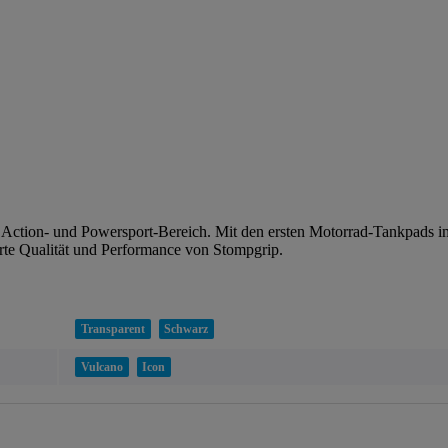
n Action- und Powersport-Bereich. Mit den ersten Motorrad-Tankpads 
rte Qualität und Performance von Stompgrip.
Transparent
Schwarz
Vulcano
Icon