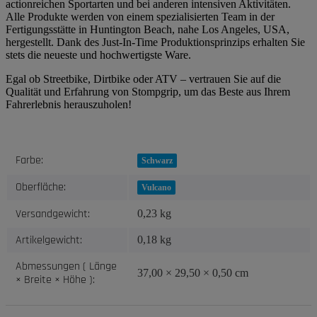
actionreichen Sportarten und bei anderen intensiven Aktivitäten.
Alle Produkte werden von einem spezialisierten Team in der
Fertigungsstätte in Huntington Beach, nahe Los Angeles, USA,
hergestellt. Dank des Just-In-Time Produktionsprinzips erhalten Sie
stets die neueste und hochwertigste Ware.
Egal ob Streetbike, Dirtbike oder ATV – vertrauen Sie auf die
Qualität und Erfahrung von Stompgrip, um das Beste aus Ihrem
Fahrerlebnis herauszuholen!
Produkteigenschaft
Wert
Farbe:
Schwarz
Oberfläche:
Vulcano
Versandgewicht:
0,23 kg
Artikelgewicht:
0,18
kg
Abmessungen ( Länge
37,00 × 29,50 × 0,50 cm
× Breite × Höhe ):