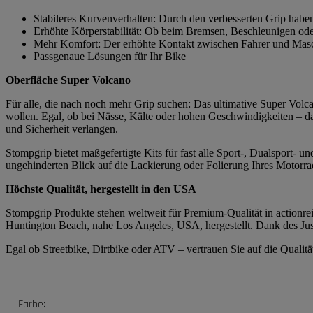
Stabileres Kurvenverhalten: Durch den verbesserten Grip habe
Erhöhte Körperstabilität: Ob beim Bremsen, Beschleunigen ode
Mehr Komfort: Der erhöhte Kontakt zwischen Fahrer und Masch
Passgenaue Lösungen für Ihr Bike
Oberfläche Super Volcano
Für alle, die nach noch mehr Grip suchen: Das ultimative Super Volc
wollen. Egal, ob bei Nässe, Kälte oder hohen Geschwindigkeiten – das
und Sicherheit verlangen.
Stompgrip bietet maßgefertigte Kits für fast alle Sport-, Dualsport-
ungehinderten Blick auf die Lackierung oder Folierung Ihres Motorrad
Höchste Qualität, hergestellt in den USA
Stompgrip Produkte stehen weltweit für Premium-Qualität in actionrei
Huntington Beach, nahe Los Angeles, USA, hergestellt. Dank des Just
Egal ob Streetbike, Dirtbike oder ATV – vertrauen Sie auf die Quali
Produkteigenschaft
Wert
Farbe: