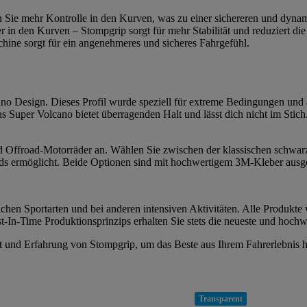
n Sie mehr Kontrolle in den Kurven, was zu einer sichereren und dynam
r in den Kurven – Stompgrip sorgt für mehr Stabilität und reduziert 
ine sorgt für ein angenehmeres und sicheres Fahrgefühl.
ano Design. Dieses Profil wurde speziell für extreme Bedingungen und 
 Super Volcano bietet überragenden Halt und lässt dich nicht im Stich.
 und Offroad-Motorräder an. Wählen Sie zwischen der klassischen schwar
s ermöglicht. Beide Optionen sind mit hochwertigem 3M-Kleber ausgesta
chen Sportarten und bei anderen intensiven Aktivitäten. Alle Produkte 
-In-Time Produktionsprinzips erhalten Sie stets die neueste und hochw
tät und Erfahrung von Stompgrip, um das Beste aus Ihrem Fahrerlebnis 
Transparent