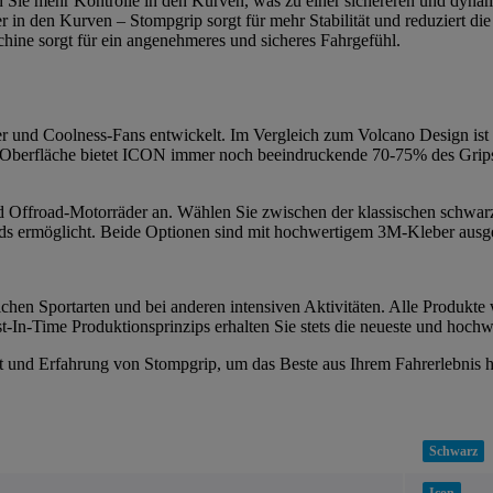
n Sie mehr Kontrolle in den Kurven, was zu einer sichereren und dynam
r in den Kurven – Stompgrip sorgt für mehr Stabilität und reduziert 
ine sorgt für ein angenehmeres und sicheres Fahrgefühl.
und Coolness-Fans entwickelt. Im Vergleich zum Volcano Design ist I
 Oberfläche bietet ICON immer noch beeindruckende 70-75% des Grips d
 und Offroad-Motorräder an. Wählen Sie zwischen der klassischen schwar
s ermöglicht. Beide Optionen sind mit hochwertigem 3M-Kleber ausgesta
chen Sportarten und bei anderen intensiven Aktivitäten. Alle Produkte 
-In-Time Produktionsprinzips erhalten Sie stets die neueste und hochw
tät und Erfahrung von Stompgrip, um das Beste aus Ihrem Fahrerlebnis 
Schwarz