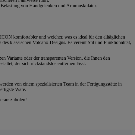
ischeren Fahrweise führt.
die Belastung von Handgelenken und Armmuskulatur.
CON komfortabler und weicher, was es ideal für den alltäglichen
es klassischen Volcano-Designs. Es vereint Stil und Funktionalität,
zen Variante oder der transparenten Version, die Ihnen den
ttet, der sich rückstandslos entfernen lässt.
werden von einem spezialisierten Team in der Fertigungsstätte in
ertigste Ware.
herauszuholen!