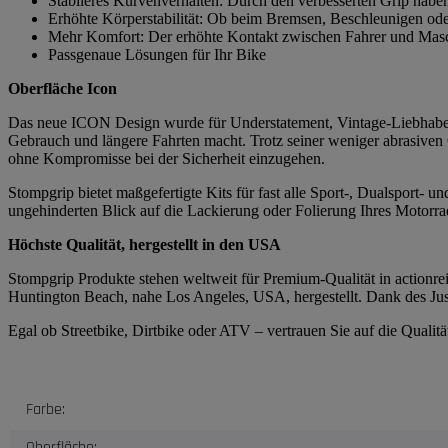
Stabileres Kurvenverhalten: Durch den verbesserten Grip habe
Erhöhte Körperstabilität: Ob beim Bremsen, Beschleunigen ode
Mehr Komfort: Der erhöhte Kontakt zwischen Fahrer und Masch
Passgenaue Lösungen für Ihr Bike
Oberfläche Icon
Das neue ICON Design wurde für Understatement, Vintage-Liebhaber 
Gebrauch und längere Fahrten macht. Trotz seiner weniger abrasiven
ohne Kompromisse bei der Sicherheit einzugehen.
Stompgrip bietet maßgefertigte Kits für fast alle Sport-, Dualsport-
ungehinderten Blick auf die Lackierung oder Folierung Ihres Motorrad
Höchste Qualität, hergestellt in den USA
Stompgrip Produkte stehen weltweit für Premium-Qualität in actionrei
Huntington Beach, nahe Los Angeles, USA, hergestellt. Dank des Just
Egal ob Streetbike, Dirtbike oder ATV – vertrauen Sie auf die Quali
Produkteigenschaft
Wert
Farbe:
Oberfläche: