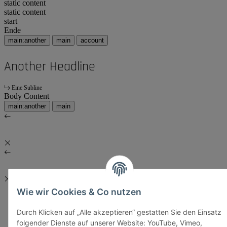
static content
static content
start
Ende
main:another
main
account
Another Headline
Eine Subline
Body Content
main:another
main
Wie wir Cookies & Co nutzen
Durch Klicken auf „Alle akzeptieren“ gestatten Sie den Einsatz
folgender Dienste auf unserer Website: YouTube, Vimeo,