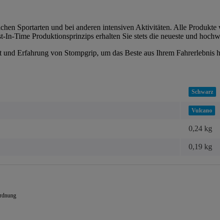
chen Sportarten und bei anderen intensiven Aktivitäten. Alle Produkte 
-In-Time Produktionsprinzips erhalten Sie stets die neueste und hochw
tät und Erfahrung von Stompgrip, um das Beste aus Ihrem Fahrerlebnis 
Schwarz
Vulcano
0,24 kg
0,19
kg
ordnung