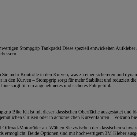
ochwertigen Stompgrip Tankpads! Diese speziell entwickelten Aufkleber
erbessern.
n Sie mehr Kontrolle in den Kurven, was zu einer sichereren und dynam
r in den Kurven – Stompgrip sorgt für mehr Stabilität und reduziert 
ine sorgt für ein angenehmeres und sicheres Fahrgefühl.
grip Bike Kit ist mit dieser klassischen Oberfläche ausgestattet und bie
 gemütlichen Cruisen oder in actionreichen Kurvenfahrten – Volcano bi
 und Offroad-Motorräder an. Wählen Sie zwischen der klassischen schwar
s ermöglicht. Beide Optionen sind mit hochwertigem 3M-Kleber ausgesta