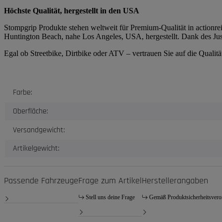
Höchste Qualität, hergestellt in den USA
Stompgrip Produkte stehen weltweit für Premium-Qualität in actionrei
Huntington Beach, nahe Los Angeles, USA, hergestellt. Dank des Just
Egal ob Streetbike, Dirtbike oder ATV – vertrauen Sie auf die Quali
Produkteigenschaft
Wert
Farbe:
Oberfläche:
Versandgewicht:
Artikelgewicht:
Passende Fahrzeuge
Frage zum Artikel
Herstellerangaben
Stell uns deine Frage
Gemäß Produktsicherheitsver