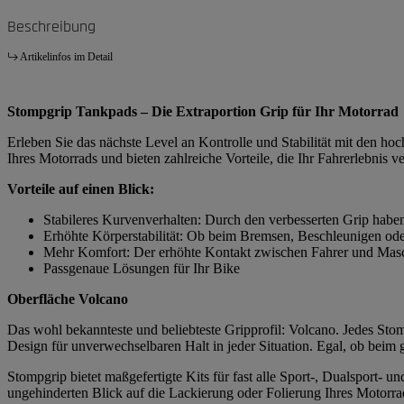
Beschreibung
Artikelinfos im Detail
Stompgrip Tankpads – Die Extraportion Grip für Ihr Motorrad
Erleben Sie das nächste Level an Kontrolle und Stabilität mit den h
Ihres Motorrads und bieten zahlreiche Vorteile, die Ihr Fahrerlebnis v
Vorteile auf einen Blick:
Stabileres Kurvenverhalten: Durch den verbesserten Grip habe
Erhöhte Körperstabilität: Ob beim Bremsen, Beschleunigen ode
Mehr Komfort: Der erhöhte Kontakt zwischen Fahrer und Masch
Passgenaue Lösungen für Ihr Bike
Oberfläche Volcano
Das wohl bekannteste und beliebteste Gripprofil: Volcano. Jedes Stomp
Design für unverwechselbaren Halt in jeder Situation. Egal, ob beim
Stompgrip bietet maßgefertigte Kits für fast alle Sport-, Dualsport-
ungehinderten Blick auf die Lackierung oder Folierung Ihres Motorrad