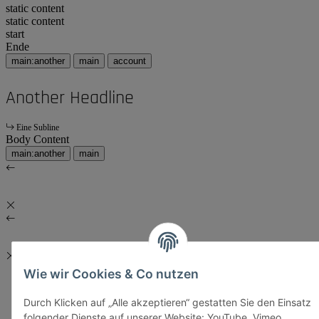
static content
static content
start
Ende
main:another
main
account
Another Headline
Eine Subline
Body Content
main:another
main
Wie wir Cookies & Co nutzen
Durch Klicken auf „Alle akzeptieren“ gestatten Sie den Einsatz
folgender Dienste auf unserer Website: YouTube, Vimeo,