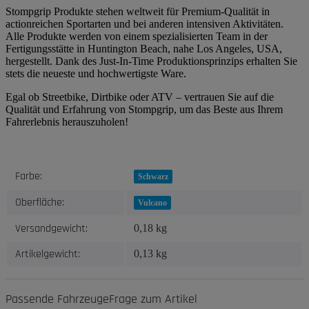
Stompgrip Produkte stehen weltweit für Premium-Qualität in
actionreichen Sportarten und bei anderen intensiven Aktivitäten.
Alle Produkte werden von einem spezialisierten Team in der
Fertigungsstätte in Huntington Beach, nahe Los Angeles, USA,
hergestellt. Dank des Just-In-Time Produktionsprinzips erhalten Sie
stets die neueste und hochwertigste Ware.
Egal ob Streetbike, Dirtbike oder ATV – vertrauen Sie auf die
Qualität und Erfahrung von Stompgrip, um das Beste aus Ihrem
Fahrerlebnis herauszuholen!
Produkteigenschaft
Wert
Farbe:
Schwarz
Oberfläche:
Vulcano
Versandgewicht:
0,18 kg
Artikelgewicht:
0,13
kg
Passende Fahrzeuge
Frage zum Artikel