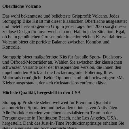
Oberfläche Volcano
Das wohl bekannteste und beliebteste Gripprofil: Volcano. Jedes
Stompgrip Bike Kit ist mit dieser klassischen Oberfläche ausgestattet
und bietet hervorragenden Grip in jeder Lage. Seit 2005 sorgt dieses
zeitlose Design für unverwechselbaren Halt in jeder Situation. Egal,
ob beim gemütlichen Cruisen oder in actionreichen Kurvenfahrten –
Volcano bietet die perfekte Balance zwischen Komfort und
Kontrolle.
Stompgrip bietet maßgefertigte Kits für fast alle Sport-, Dualsport-
und Offroad-Motorräder an. Wählen Sie zwischen der klassischen
schwarzen Variante oder der transparenten Version, die Ihnen den
ungehinderten Blick auf die Lackierung oder Folierung Ihres
Motorrads ermöglicht. Beide Optionen sind mit hochwertigem 3M-
Kleber ausgestattet, der sich rückstandslos entfernen lässt.
Höchste Qualität, hergestellt in den USA
Stompgrip Produkte stehen weltweit für Premium-Qualität in
actionreichen Sportarten und bei anderen intensiven Aktivitäten.
Alle Produkte werden von einem spezialisierten Team in der
Fertigungsstätte in Huntington Beach, nahe Los Angeles, USA,
hergestellt. Dank des Just-In-Time Produktionsprinzips erhalten Sie
stets die neueste und hochwertigste Ware.