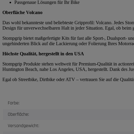
Passgenaue Lösungen für Ihr Bike
Oberfläche Volcano
Das wohl bekannteste und beliebteste Gripprofil: Volcano. Jedes Stomp
Design für unverwechselbaren Halt in jeder Situation. Egal, ob beim
Stompgrip bietet maßgefertigte Kits für fast alle Sport-, Dualsport-
ungehinderten Blick auf die Lackierung oder Folierung Ihres Motorrad
Höchste Qualität, hergestellt in den USA
Stompgrip Produkte stehen weltweit für Premium-Qualität in actionrei
Huntington Beach, nahe Los Angeles, USA, hergestellt. Dank des Just
Egal ob Streetbike, Dirtbike oder ATV – vertrauen Sie auf die Quali
Produkteigenschaft
Wert
Farbe:
Oberfläche:
Versandgewicht: